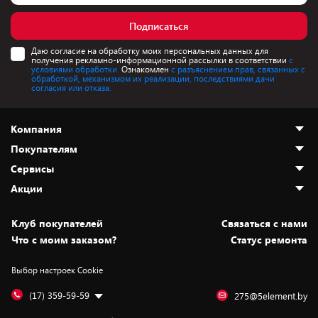
Подписаться
Даю согласие на обработку моих персональных данных для
получения рекламно-информационной рассылки в соответствии
с
условиями обработки.
Ознакомлен
с разъяснением прав, связанных с
обработкой, механизмом их реализации, последствиями дачи
согласия или отказа.
Компания
Покупателям
О нас
Сервисы
Адреса магазинов
Как сделать заказ
Акции
Новости
Оплата и доставка
Программа «Защита+»
Статьи и обзоры
Безналичный расчёт
Установка техники
Скидки и промокоды
Клуб покупателей
Cвязаться с нами
Вакансии
Обмен и возврат товара
Для игровых консолей
Белорусские товары
Что с моим заказом?
Статус ремонта
Контакты
Юридическая информация
Подписки на видеосервисы
Подарки
Выбор настроек Cookie
Дай пять добру!
Обработка персональных данных
Для мобильных устройств
Бонусы
Подарочные карты
Для компьютеров
Оплата частями
(17) 359-59-59
275@5element.by
Утилизация старой техники
Предзаказы