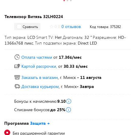
Телевизор Витязь 32LH0224
0.0
0 отзывов
Сравнить
Код товара: 375282
Тип экрана:
LCD
Smart TV:
Нет
Диагональ:
32 "
Разрешение:
HD-
1366x768 пикс.
Тип подсветки экрана:
Direct LED
Оплата частями
от
17.36
/мес
Картой рассрочки,
от
30.33
/мес
Заказать в магазин
, г. Минск
- 11 августа
Доставка курьером
, г. Минск
- Завтра
Бонусы к начислению:
9.10
Списание бонусов:
до 25%
Программа
Защита +
Без расширенной гарантии