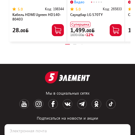
Видео
В
Код:
198344
Код:
265833
5.0
5.0
Кабель HDMI Ugreen HD140-
Саундбар LG S70TY
Сау
80403
Суперцена
28.
1,499.
1,
00
00
1699.00
-12%
Мы в социальных сетях
Подписаться на новости и акции