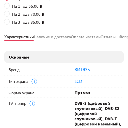
На 1 год 55.00
На 2 года 70.00
На 3 года 85.00
Характеристики
Наличие и доставка
Оплата частями
Отзывы
Воп
0
Основные
ВИТЯЗЬ
Бренд
LCD
Тип экрана
Форма экрана
Прямая
TV-тюнер
DVB-S (цифровой
спутниковый), DVB-S2
(цифровой
спутниковый), DVB-T
(цифровой наземный),