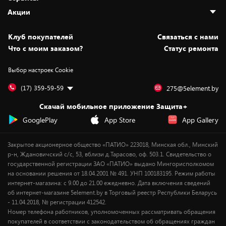
Адреса магазинов
Как сделать заказ
Акции
Новости
Оплата и доставка
Программа «Защита+»
Статьи и обзоры
Безналичный расчёт
Установка техники
Скидки и промокоды
Клуб покупателей
Cвязаться с нами
Вакансии
Обмен и возврат товара
Для игровых консолей
Белорусские товары
Что с моим заказом?
Статус ремонта
Контакты
Юридическая информация
Подписки на видеосервисы
Подарки
Выбор настроек Cookie
Дай пять добру!
Обработка персональных данных
Для мобильных устройств
Бонусы
Подарочные карты
Для компьютеров
Оплата частями
(17) 359-59-59
275@5element.by
Утилизация старой техники
Предзаказы
Скачай мобильное приложение Защита+
Сервисные центры
Новинки
GooglePlay
App Store
App Gallery
Уценка
Закрытое акционерное общество «ПАТИО» 223018, Минская обл., Минский
р-н, Ждановичский с/с, 53, вблизи д.Тарасово, оф. 503.1. Свидетельство о
государственной регистрации ЗАО «ПАТИО» выдано Мингорисполкомом
на основании решения от 18.04.2001 № 491. УНП 100183195. Режим работы
интернет-магазина: с 9.00 до 21.00 ежедневно. Дата включения сведений
об интернет-магазине 5element.by в Торговый реестр Республики Беларусь
- 11.04.2018, № регистрации 412542.
Номер телефона работников, уполномоченных рассматривать обращения
покупателей в соответствии с законодательством об обращениях граждан