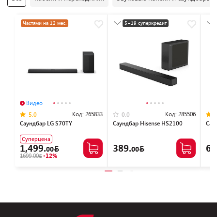
Частями на 12 мес.
5+19 суперкредит
Разумная цена
Видео
Код:
265833
Код:
285506
5.0
0.0
Саундбар LG S70TY
Саундбар Hisense HS2100
Сау
Суперцена
1,499.
389.
63
00
00
1699.00
-12%