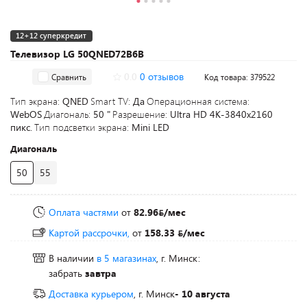
12+12 суперкредит
Телевизор LG 50QNED72B6B
0.0
0 отзывов
Сравнить
Код товара: 379522
Тип экрана:
QNED
Smart TV:
Да
Операционная система:
WebOS
Диагональ:
50 "
Разрешение:
Ultra HD 4K-3840x2160
пикс.
Тип подсветки экрана:
Mini LED
Диагональ
50
55
Оплата частями
от
82.96
/мес
Картой рассрочки,
от
158.33
/мес
В наличии
в 5 магазинах
, г. Минск:
забрать
завтра
Доставка курьером
, г. Минск
- 10 августа