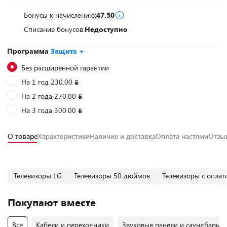
Бонусы к начислению:
47.50
Списание бонусов:
Недоступно
Программа
Защита +
Без расширенной гарантии
На 1 год 230.00
На 2 года 270.00
На 3 года 300.00
О товаре
Характеристики
Наличие и доставка
Оплата частями
Отз
Телевизоры LG
Телевизоры 50 дюймов
Телевизоры с оплат
Покупают вместе
Все
Кабели и переходники
Звуковые панели и саундбары