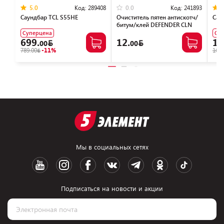
Код:
289408
Код:
241893
5.0
0.0
Саундбар TCL S55HE
Очиститель пятен антискотч/
Сау
битум/клей DEFENDER CLN
30810 (150мл)
Суперцена
Су
699.
12.
1,
00
00
789.00
-11%
1699
Мы в социальных сетях
Подписаться на новости и акции