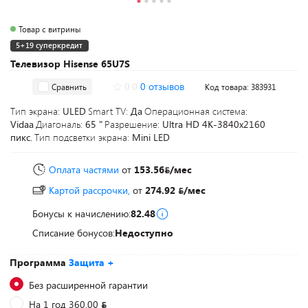
Товар с витрины
5+19 суперкредит
Телевизор Hisense 65U7S
0.0
0 отзывов
Сравнить
Код товара: 383931
Тип экрана:
ULED
Smart TV:
Да
Операционная система:
Vidaa
Диагональ:
65 "
Разрешение:
Ultra HD 4K-3840x2160
пикс.
Тип подсветки экрана:
Mini LED
Оплата частями
от
153.56
/мес
Картой рассрочки,
от
274.92
/мес
Бонусы к начислению:
82.48
Списание бонусов:
Недоступно
Программа
Защита +
Без расширенной гарантии
На 1 год 360.00