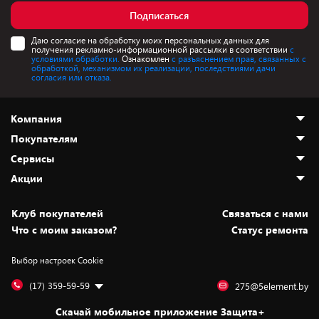
Подписаться
Даю согласие на обработку моих персональных данных для
получения рекламно-информационной рассылки в соответствии
с
условиями обработки.
Ознакомлен
с разъяснением прав, связанных с
обработкой, механизмом их реализации, последствиями дачи
согласия или отказа.
Компания
Покупателям
О нас
Сервисы
Адреса магазинов
Как сделать заказ
Акции
Новости
Оплата и доставка
Программа «Защита+»
Статьи и обзоры
Безналичный расчёт
Установка техники
Скидки и промокоды
Клуб покупателей
Cвязаться с нами
Вакансии
Обмен и возврат товара
Для игровых консолей
Белорусские товары
Что с моим заказом?
Статус ремонта
Контакты
Юридическая информация
Подписки на видеосервисы
Подарки
Выбор настроек Cookie
Дай пять добру!
Обработка персональных данных
Для мобильных устройств
Бонусы
Подарочные карты
Для компьютеров
Оплата частями
(17) 359-59-59
275@5element.by
Утилизация старой техники
Новинки
Скачай мобильное приложение Защита+