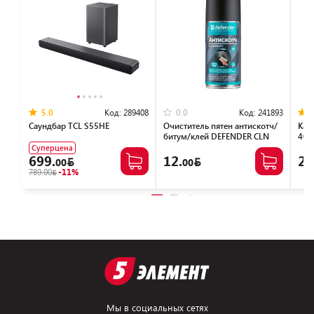
Код:
289408
Код:
241893
5.0
0.0
Саундбар TCL S55HE
Очиститель пятен антискотч/
Каб
битум/клей DEFENDER CLN
401
30810 (150мл)
Суперцена
699.
12.
22
00
00
789.00
-11%
Мы в социальных сетях