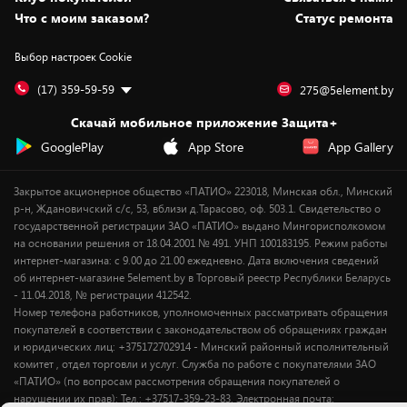
Вакансии
Обмен и возврат товара
Для игровых консолей
Белорусские товары
Что с моим заказом?
Статус ремонта
Контакты
Юридическая информация
Подписки на видеосервисы
Подарки
Выбор настроек Cookie
Дай пять добру!
Обработка персональных данных
Для мобильных устройств
Бонусы
Подарочные карты
Для компьютеров
Оплата частями
(17) 359-59-59
275@5element.by
Утилизация старой техники
Новинки
Скачай мобильное приложение Защита+
Сервисные центры
Уценка
GooglePlay
App Store
App Gallery
Закрытое акционерное общество «ПАТИО» 223018, Минская обл., Минский
р-н, Ждановичский с/с, 53, вблизи д.Тарасово, оф. 503.1. Свидетельство о
государственной регистрации ЗАО «ПАТИО» выдано Мингорисполкомом
на основании решения от 18.04.2001 № 491. УНП 100183195. Режим работы
интернет-магазина: с 9.00 до 21.00 ежедневно. Дата включения сведений
об интернет-магазине 5element.by в Торговый реестр Республики Беларусь
- 11.04.2018, № регистрации 412542.
Номер телефона работников, уполномоченных рассматривать обращения
покупателей в соответствии с законодательством об обращениях граждан
и юридических лиц: +375172702914 - Минский районный исполнительный
комитет , отдел торговли и услуг. Служба по работе с покупателями ЗАО
«ПАТИО» (по вопросам рассмотрения обращения покупателей о
нарушении их прав): Тел.: +37517-359-23-83. Электронная почта: