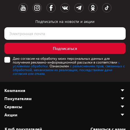
Подписаться на новости и акции
Подписаться
Даю согласие на обработку моих персональных данных для
получения рекламно-информационной рассылки в соответствии
с
условиями обработки.
Ознакомлен
с разъяснением прав, связанных с
обработкой, механизмом их реализации, последствиями дачи
согласия или отказа.
Компания
Покупателям
О нас
Сервисы
Адреса магазинов
Как сделать заказ
Акции
Новости
Оплата и доставка
Программа «Защита+»
Статьи и обзоры
Безналичный расчёт
Установка техники
Скидки и промокоды
Клуб покупателей
Cвязаться с нами