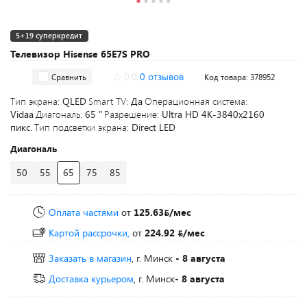
5+19 суперкредит
Телевизор Hisense 65E7S PRO
0.0
0 отзывов
Сравнить
Код товара: 378952
Тип экрана:
QLED
Smart TV:
Да
Операционная система:
Vidaa
Диагональ:
65 "
Разрешение:
Ultra HD 4K-3840x2160
пикс.
Тип подсветки экрана:
Direct LED
Диагональ
50
55
65
75
85
Оплата частями
от
125.63
/мес
Картой рассрочки,
от
224.92
/мес
Заказать в магазин
, г. Минск
- 8 августа
Доставка курьером
, г. Минск
- 8 августа