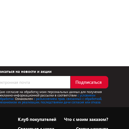
исаться на новости и акции
Подписаться
Даю согласие на обработку моих персональных данных для получения
рекламно-информационной рассылки в соответствии
с условиями
обработки.
Ознакомлен
с разъяснением прав, связанных с обработкой,
механизмом их реализации, последствиями дачи согласия или отказа.
Клуб покупателей
Что с моим заказом?
Cвязаться с нами
Статус ремонта