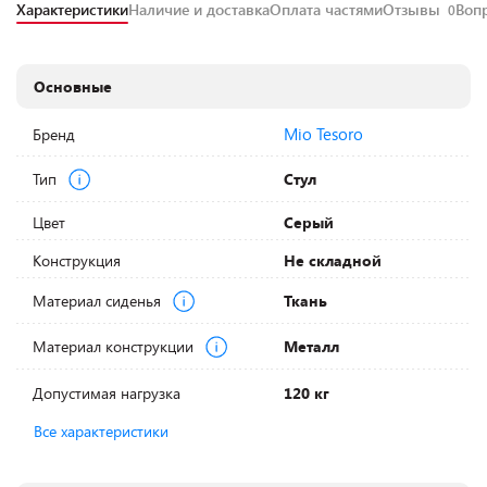
Характеристики
Наличие и доставка
Оплата частями
Отзывы
Воп
0
Основные
Mio Tesoro
Бренд
Тип
Стул
Цвет
Серый
Конструкция
Не складной
Материал сиденья
Ткань
Материал конструкции
Металл
Допустимая нагрузка
120 кг
Все характеристики