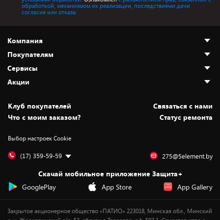
обработкой, механизмом их реализации, последствиями дачи
согласия или отказа.
Компания
Покупателям
О нас
Сервисы
Адреса магазинов
Как сделать заказ
Акции
Новости
Оплата и доставка
Программа «Защита+»
Статьи и обзоры
Безналичный расчёт
Установка техники
Скидки и промокоды
Клуб покупателей
Cвязаться с нами
Вакансии
Обмен и возврат товара
Для игровых консолей
Белорусские товары
Что с моим заказом?
Статус ремонта
Контакты
Юридическая информация
Подписки на видеосервисы
Подарки
Выбор настроек Cookie
Дай пять добру!
Обработка персональных данных
Для мобильных устройств
Бонусы
Подарочные карты
Для компьютеров
Оплата частями
(17) 359-59-59
275@5element.by
Утилизация старой техники
Предзаказы
Скачай мобильное приложение Защита+
Сервисные центры
Новинки
GooglePlay
App Store
App Gallery
Уценка
Закрытое акционерное общество «ПАТИО» 223018, Минская обл., Минский