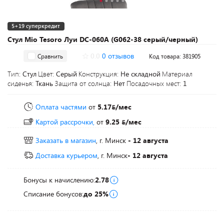
5+19 суперкредит
Стул Mio Tesoro Луи DC-060A (G062-38 серый/черный)
0.0
0 отзывов
Сравнить
Код товара: 381905
Тип:
Стул
Цвет:
Серый
Конструкция:
Не складной
Материал
сиденья:
Ткань
Защита от солнца:
Нет
Посадочных мест:
1
Оплата частями
от
5.17
/мес
Картой рассрочки,
от
9.25
/мес
Заказать в магазин
, г. Минск
- 12 августа
Доставка курьером
, г. Минск
- 12 августа
Бонусы к начислению:
2.78
Списание бонусов:
до 25%