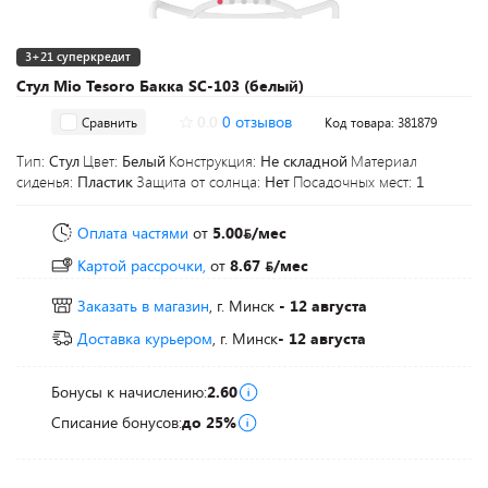
3+21 суперкредит
Стул Mio Tesoro Бакка SC-103 (белый)
0.0
0 отзывов
Сравнить
Код товара: 381879
Тип:
Стул
Цвет:
Белый
Конструкция:
Не складной
Материал
сиденья:
Пластик
Защита от солнца:
Нет
Посадочных мест:
1
Оплата частями
от
5.00
/мес
Картой рассрочки,
от
8.67
/мес
Заказать в магазин
, г. Минск
- 12 августа
Доставка курьером
, г. Минск
- 12 августа
Бонусы к начислению:
2.60
Списание бонусов:
до 25%