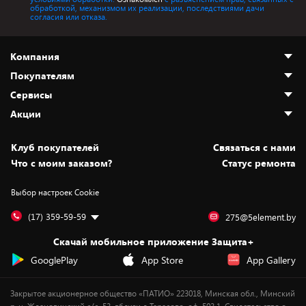
обработкой, механизмом их реализации, последствиями дачи
согласия или отказа.
Компания
Покупателям
О нас
Сервисы
Адреса магазинов
Как сделать заказ
Акции
Новости
Оплата и доставка
Программа «Защита+»
Статьи и обзоры
Безналичный расчёт
Установка техники
Скидки и промокоды
Клуб покупателей
Cвязаться с нами
Вакансии
Обмен и возврат товара
Для игровых консолей
Белорусские товары
Что с моим заказом?
Статус ремонта
Контакты
Юридическая информация
Подписки на видеосервисы
Подарки
Выбор настроек Cookie
Дай пять добру!
Обработка персональных данных
Для мобильных устройств
Бонусы
Подарочные карты
Для компьютеров
Оплата частями
(17) 359-59-59
275@5element.by
Утилизация старой техники
Предзаказы
Скачай мобильное приложение Защита+
Сервисные центры
Новинки
GooglePlay
App Store
App Gallery
Уценка
Закрытое акционерное общество «ПАТИО» 223018, Минская обл., Минский