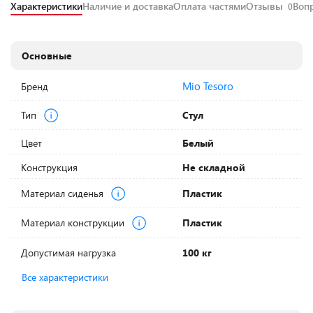
Характеристики
Наличие и доставка
Оплата частями
Отзывы
Воп
0
Основные
Mio Tesoro
Бренд
Тип
Стул
Цвет
Белый
Конструкция
Не складной
Материал сиденья
Пластик
Материал конструкции
Пластик
Допустимая нагрузка
100 кг
Все характеристики