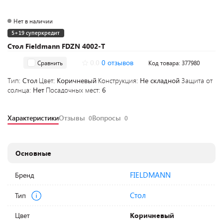
Нет в наличии
5+19 суперкредит
Стол Fieldmann FDZN 4002-T
0.0
0 отзывов
Сравнить
Код товара: 377980
Тип:
Стол
Цвет:
Коричневый
Конструкция:
Не складной
Защита от
солнца:
Нет
Посадочных мест:
6
Характеристики
Отзывы
Вопросы
0
0
Основные
FIELDMANN
Бренд
Стол
Тип
Цвет
Коричневый