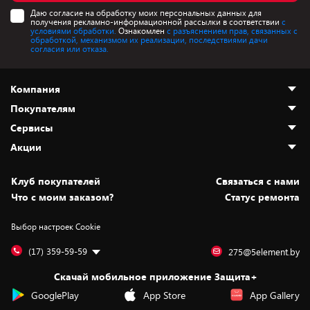
Даю согласие на обработку моих персональных данных для
получения рекламно-информационной рассылки в соответствии
с
условиями обработки.
Ознакомлен
с разъяснением прав, связанных с
обработкой, механизмом их реализации, последствиями дачи
согласия или отказа.
Компания
Покупателям
О нас
Сервисы
Адреса магазинов
Как сделать заказ
Акции
Новости
Оплата и доставка
Программа «Защита+»
Статьи и обзоры
Безналичный расчёт
Установка техники
Скидки и промокоды
Клуб покупателей
Cвязаться с нами
Вакансии
Обмен и возврат товара
Для игровых консолей
Белорусские товары
Что с моим заказом?
Статус ремонта
Контакты
Юридическая информация
Подписки на видеосервисы
Подарки
Выбор настроек Cookie
Дай пять добру!
Обработка персональных данных
Для мобильных устройств
Бонусы
Подарочные карты
Для компьютеров
Оплата частями
(17) 359-59-59
275@5element.by
Утилизация старой техники
Предзаказы
Скачай мобильное приложение Защита+
Сервисные центры
Новинки
GooglePlay
App Store
App Gallery
Уценка