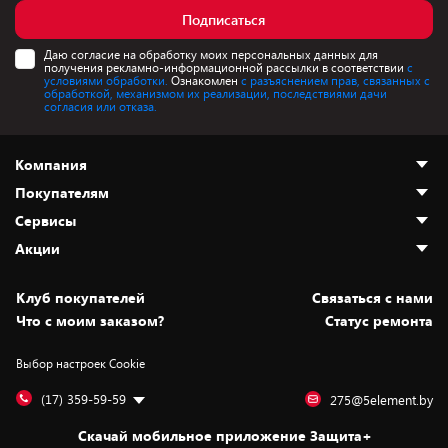
Подписаться
Даю согласие на обработку моих персональных данных для
получения рекламно-информационной рассылки в соответствии
с
условиями обработки.
Ознакомлен
с разъяснением прав, связанных с
обработкой, механизмом их реализации, последствиями дачи
согласия или отказа.
Компания
Покупателям
О нас
Сервисы
Адреса магазинов
Как сделать заказ
Акции
Новости
Оплата и доставка
Программа «Защита+»
Статьи и обзоры
Безналичный расчёт
Установка техники
Скидки и промокоды
Клуб покупателей
Cвязаться с нами
Вакансии
Обмен и возврат товара
Для игровых консолей
Белорусские товары
Что с моим заказом?
Статус ремонта
Контакты
Юридическая информация
Подписки на видеосервисы
Подарки
Выбор настроек Cookie
Дай пять добру!
Обработка персональных данных
Для мобильных устройств
Бонусы
Подарочные карты
Для компьютеров
Оплата частями
(17) 359-59-59
275@5element.by
Утилизация старой техники
Новинки
Скачай мобильное приложение Защита+