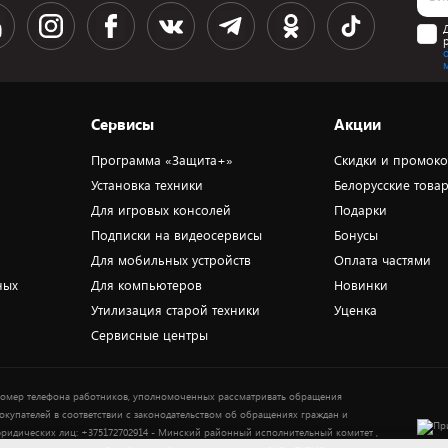
Сервисы
Акции
Программа «Защита+»
Скидки и промок
Установка техники
Белорусские това
Для игровых консолей
Подарки
Подписки на видеосервисы
Бонусы
Для мобильных устройств
Оплата частями
ных
Для компьютеров
Новинки
Утилизация старой техники
Уценка
Сервисные центры
омер телефона работников, уполномоченных рассматривать обращения
окупателей в соответствии с законодательством об обращениях граждан и
ридических лиц: +375172702914 - Минский районный исполнительный комитет ,