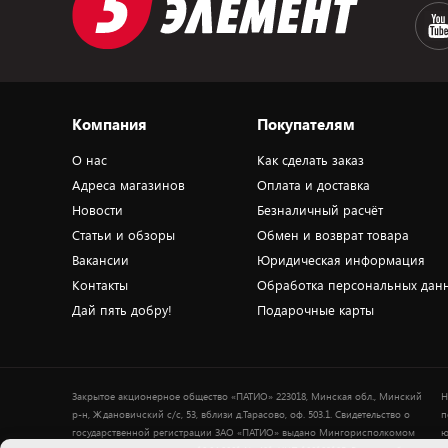
Компания
Покупателям
О нас
Как сделать заказ
Адреса магазинов
Оплата и доставка
Новости
Безналичный расчёт
Статьи и обзоры
Обмен и возврат товара
Вакансии
Юридическая информация
Контакты
Обработка персональных дан
Дай пять добру!
Подарочные карты
Закрытое акционерное общество «ПАТИО» 223018, Минская обл., Минский
Н
р-н, Ждановичский с/с, 53, вблизи д.Тарасово, оф. 503.1. Свидетельство о
п
государственной регистрации ЗАО «ПАТИО» выдано Мингорисполкомом
ю