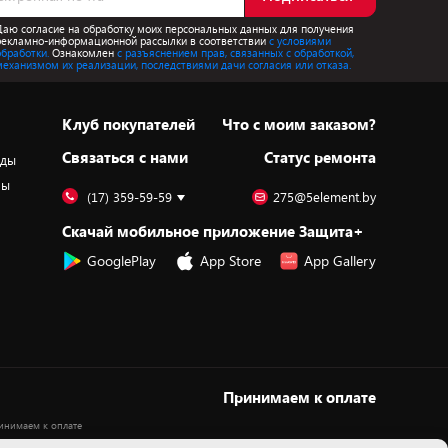
Даю согласие на обработку моих персональных данных для получения
рекламно-информационной рассылки в соответствии
с условиями
обработки.
Ознакомлен
с разъяснением прав, связанных с обработкой,
механизмом их реализации, последствиями дачи согласия или отказа.
Клуб покупателей
Что с моим заказом?
Cвязаться с нами
Статус ремонта
оды
ры
(17) 359-59-59
275@5element.by
Скачай мобильное приложение Защита+
GooglePlay
App Store
App Gallery
Принимаем к оплате