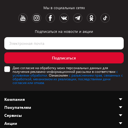
Мы в социальных сетях
Подписаться на новости и акции
Подписаться
Даю согласие на обработку моих персональных данных для
получения рекламно-информационной рассылки в соответствии
с
условиями обработки.
Ознакомлен
с разъяснением прав, связанных с
обработкой, механизмом их реализации, последствиями дачи
согласия или отказа.
Компания
Покупателям
О нас
Сервисы
Адреса магазинов
Как сделать заказ
Акции
Новости
Оплата и доставка
Программа «Защита+»