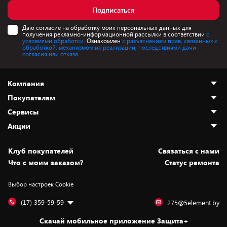
Подписаться
Даю согласие на обработку моих персональных данных для
получения рекламно-информационной рассылки в соответствии
с
условиями обработки.
Ознакомлен
с разъяснением прав, связанных с
обработкой, механизмом их реализации, последствиями дачи
согласия или отказа.
Компания
Покупателям
О нас
Сервисы
Адреса магазинов
Как сделать заказ
Акции
Новости
Оплата и доставка
Программа «Защита+»
Статьи и обзоры
Юрлицам
Установка техники
Скидки и промокоды
Клуб покупателей
Cвязаться с нами
Вакансии
Обмен и возврат товара
Для игровых консолей
Белорусские товары
Что с моим заказом?
Статус ремонта
Контакты
Юридическая информация
Подписки на видеосервисы
Подарки
Выбор настроек Cookie
Дай пять добру!
Обработка персональных данных
Для мобильных устройств
Бонусы
Подарочные карты
Для компьютеров
Оплата частями
(17) 359-59-59
275@5element.by
Утилизация старой техники
Предзаказы
Скачай мобильное приложение Защита+