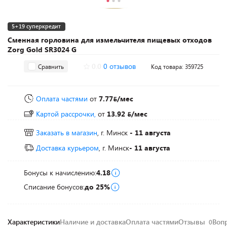
5+19 суперкредит
Сменная горловина для измельчителя пищевых отходов
Zorg Gold SR3024 G
0.0
0 отзывов
Сравнить
Код товара: 359725
Оплата частями
от
7.77
/мес
Картой рассрочки,
от
13.92
/мес
Заказать в магазин
, г. Минск
- 11 августа
Доставка курьером
, г. Минск
- 11 августа
Бонусы к начислению:
4.18
Списание бонусов:
до 25%
Характеристики
Наличие и доставка
Оплата частями
Отзывы
Воп
0