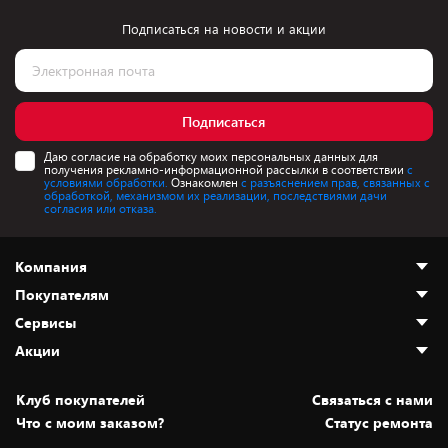
Подписаться на новости и акции
Подписаться
Даю согласие на обработку моих персональных данных для
получения рекламно-информационной рассылки в соответствии
с
условиями обработки.
Ознакомлен
с разъяснением прав, связанных с
обработкой, механизмом их реализации, последствиями дачи
согласия или отказа.
Компания
Покупателям
О нас
Сервисы
Адреса магазинов
Как сделать заказ
Акции
Новости
Оплата и доставка
Программа «Защита+»
Статьи и обзоры
Безналичный расчёт
Установка техники
Скидки и промокоды
Клуб покупателей
Cвязаться с нами
Вакансии
Обмен и возврат товара
Для игровых консолей
Белорусские товары
Что с моим заказом?
Статус ремонта
Контакты
Юридическая информация
Подписки на видеосервисы
Подарки