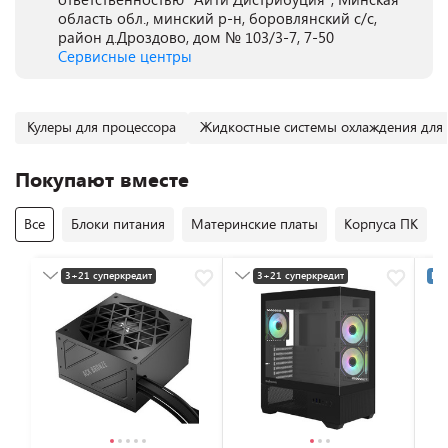
область обл., минский р-н, боровлянский с/с,
район д.Дроздово, дом № 103/3-7, 7-50
Сервисные центры
Кулеры для процессора
Жидкостные системы охлаждения для
Покупают вместе
Все
Блоки питания
Материнские платы
Корпуса ПК
3+21 суперкредит
3+21 суперкредит
Раз
Разумная цена
Разумная цена