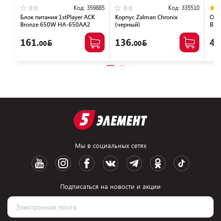
Код:
359885
Код:
335510
0.0
0.0
Блок питания 1stPlayer ACK
Корпус Zalman Chronix
Опе
Bronze 650W HA-650AA2
(черный)
Bas
(ACK-BRZ-650-BK-EU)
NTB
161.
136.
46
00
00
Мы в социальных сетях
Подписаться на новости и акции