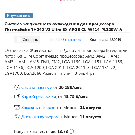
Разумная цена
Система жидкостного охлаждения для процессора
Thermaltake TH240 V2 Ultra EX ARGB CL-W414-PL12SW-A
0.0
0 отзывов
Сравнить
Код товара: 380049
Охлаждение:
Жидкостное
Тип:
Кулер для процессора
Воздушный
поток:
68 CFM
Сокет (гнездо процессора):
AM2, AM2+, AM3,
AM3+, AM4, AM5, FM1, FM2, LGA 1150, LGA 1151, LGA 1155,
LGA 1156, LGA 1200, LGA 2011, LGA 2011-3, LGA1151 v2,
LGA1700, LGA2066
Разъем питания:
3 pin, 4 pin
Оплата частями
от
26.18
/мес
Картой рассрочки,
от
45.75
/мес
Заказать в магазин
, г. Минск
- 11 августа
Доставка курьером
, г. Минск
- 11 августа
Бонусы к начислению:
13.73