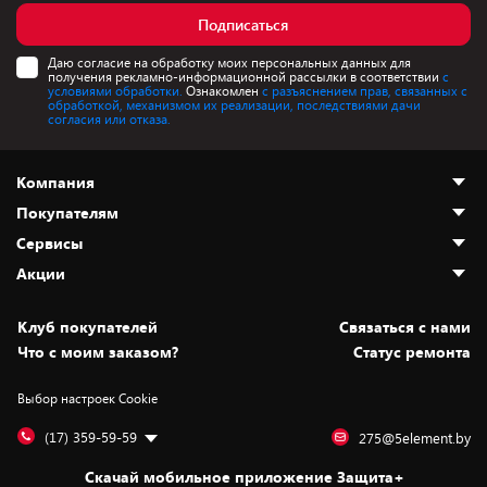
Подписаться
Даю согласие на обработку моих персональных данных для
получения рекламно-информационной рассылки в соответствии
с
условиями обработки.
Ознакомлен
с разъяснением прав, связанных с
обработкой, механизмом их реализации, последствиями дачи
согласия или отказа.
Компания
Покупателям
О нас
Сервисы
Адреса магазинов
Как сделать заказ
Акции
Новости
Оплата и доставка
Программа «Защита+»
Статьи и обзоры
Безналичный расчёт
Установка техники
Скидки и промокоды
Клуб покупателей
Cвязаться с нами
Вакансии
Обмен и возврат товара
Для игровых консолей
Белорусские товары
Что с моим заказом?
Статус ремонта
Контакты
Юридическая информация
Подписки на видеосервисы
Подарки
Выбор настроек Cookie
Дай пять добру!
Обработка персональных данных
Для мобильных устройств
Бонусы
Подарочные карты
Для компьютеров
Оплата частями
(17) 359-59-59
275@5element.by
Утилизация старой техники
Предзаказы
Скачай мобильное приложение Защита+