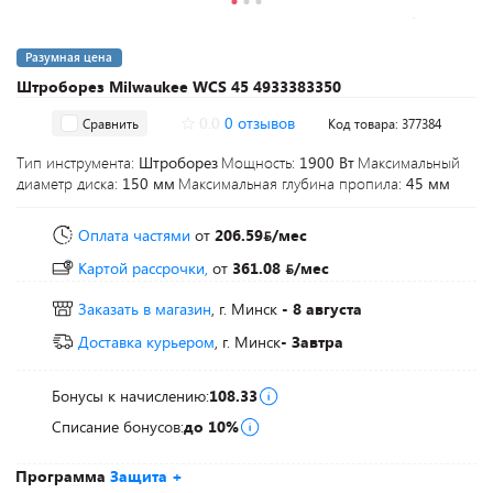
Разумная цена
Штроборез Milwaukee WCS 45 4933383350
0.0
0 отзывов
Сравнить
Код товара: 377384
Тип инструмента:
Штроборез
Мощность:
1900 Вт
Максимальный
диаметр диска:
150 мм
Максимальная глубина пропила:
45 мм
Оплата частями
от
206.59
/мес
Картой рассрочки,
от
361.08
/мес
Заказать в магазин
, г. Минск
- 8 августа
Доставка курьером
, г. Минск
- Завтра
Бонусы к начислению:
108.33
Списание бонусов:
до 10%
Программа
Защита +