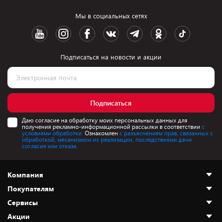
Мы в социальных сетях
Подписаться на новости и акции
Подписаться
Даю согласие на обработку моих персональных данных для
получения рекламно-информационной рассылки в соответствии
с
условиями обработки.
Ознакомлен
с разъяснением прав, связанных с
обработкой, механизмом их реализации, последствиями дачи
согласия или отказа.
Компания
Покупателям
О нас
Сервисы
Адреса магазинов
Как сделать заказ
Акции