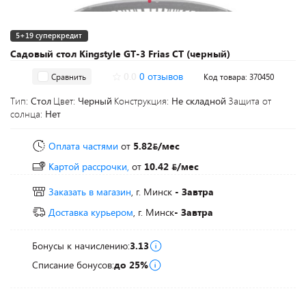
5+19 суперкредит
Садовый стол Kingstyle GT-3 Frias CT (черный)
0.0
0 отзывов
Сравнить
Код товара: 370450
Тип:
Стол
Цвет:
Черный
Конструкция:
Не складной
Защита от
солнца:
Нет
Оплата частями
от
5.82
/мес
Картой рассрочки,
от
10.42
/мес
Заказать в магазин
, г. Минск
- Завтра
Доставка курьером
, г. Минск
- Завтра
Бонусы к начислению:
3.13
Списание бонусов:
до 25%