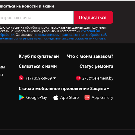
исаться на новости и акции
Подписаться
Даю согласие на обработку моих персональных данных для получения
рекламно-информационной рассылки в соответствии
с условиями
обработки.
Ознакомлен
с разъяснением прав, связанных с обработкой,
механизмом их реализации, последствиями дачи согласия или отказа.
Клуб покупателей
Что с моим заказом?
Cвязаться с нами
Статус ремонта
оды
ры
(17) 359-59-59
275@5element.by
Скачай мобильное приложение Защита+
GooglePlay
App Store
App Gallery