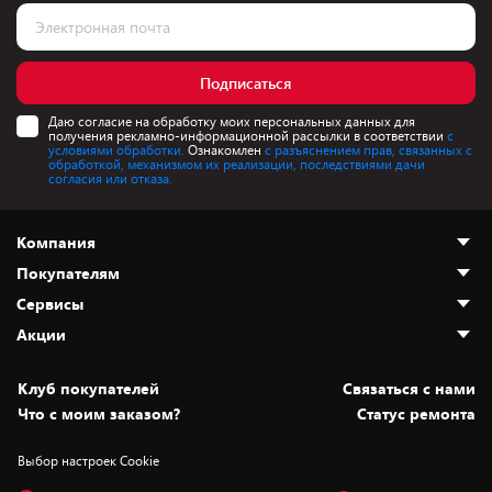
Подписаться
Даю согласие на обработку моих персональных данных для
получения рекламно-информационной рассылки в соответствии
с
условиями обработки.
Ознакомлен
с разъяснением прав, связанных с
обработкой, механизмом их реализации, последствиями дачи
согласия или отказа.
Компания
Покупателям
О нас
Сервисы
Адреса магазинов
Как сделать заказ
Акции
Новости
Оплата и доставка
Программа «Защита+»
Статьи и обзоры
Безналичный расчёт
Установка техники
Скидки и промокоды
Клуб покупателей
Cвязаться с нами
Вакансии
Обмен и возврат товара
Для игровых консолей
Белорусские товары
Что с моим заказом?
Статус ремонта
Контакты
Юридическая информация
Подписки на видеосервисы
Подарки
Выбор настроек Cookie
Дай пять добру!
Обработка персональных данных
Для мобильных устройств
Бонусы