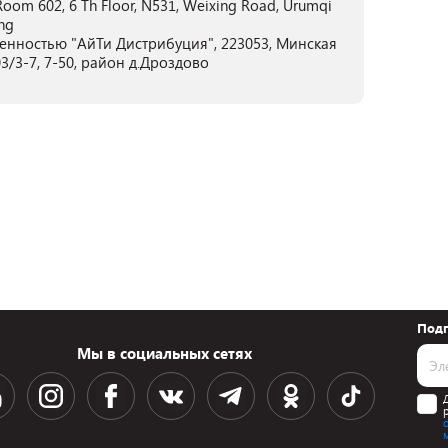
oom 602, 6 Th Floor, N531, Weixing Road, Urumqi
ng
енностью "АйТи Дистрибуция", 223053, Минская
3/3-7, 7-50, район д.Дроздово
Подп
Мы в социальных сетях