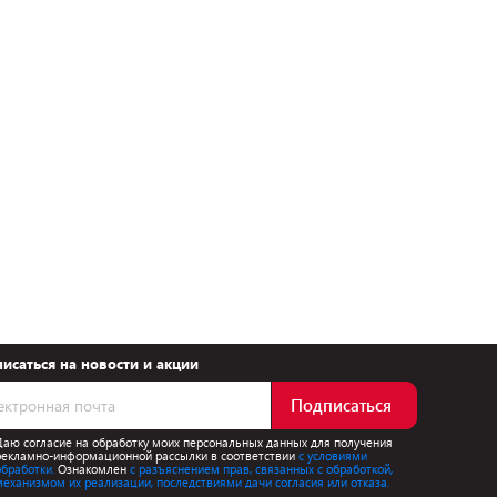
исаться на новости и акции
Подписаться
Даю согласие на обработку моих персональных данных для получения
рекламно-информационной рассылки в соответствии
с условиями
обработки.
Ознакомлен
с разъяснением прав, связанных с обработкой,
механизмом их реализации, последствиями дачи согласия или отказа.