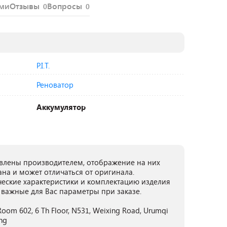
ями
Отзывы
Вопросы
0
0
P.I.T.
Реноватор
Аккумулятор
лены производителем, отображение на них
ана и может отличаться от оригинала.
ческие характеристики и комплектацию изделия
 важные для Вас параметры при заказе.
oom 602, 6 Th Floor, N531, Weixing Road, Urumqi
ng