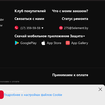
Клуб покупателей
Что с моим заказом?
Cвязаться с нами
Статус ремонта
оды
ры
(17) 359-59-59
275@5element.by
Скачай мобильное приложение Защита+
GooglePlay
App Store
App Gallery
Принимаем к оплате
 настроек Cookie
Подробнее о настройках файлов Cookie