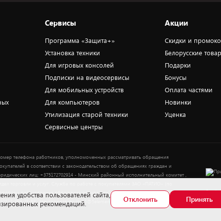
Сервисы
Акции
Программа «Защита+»
Скидки и промок
Установка техники
Белорусские това
Для игровых консолей
Подарки
Подписки на видеосервисы
Бонусы
Для мобильных устройств
Оплата частями
ных
Для компьютеров
Новинки
Утилизация старой техники
Уценка
Сервисные центры
омер телефона работников, уполномоченных рассматривать обращения
окупателей в соответствии с законодательством об обращениях граждан и
ридических лиц: +375172702914 - Минский районный исполнительный комитет ,
тдел торговли и услуг. Служба по работе с покупателями ЗАО «ПАТИО» (по
Выбор
опросам рассмотрения обращения покупателей о нарушении их прав): Тел.:
ения удобства пользователей сайта,
Отклонить
Принять
37517-359-23-83. Электронная почта: 5@5element.by
лизированных рекомендаций.