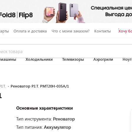
карты
Оплата и доставка
Что с моим заказом?
Контакты
Хочу б
 машины
Холодильники
Телевизоры
Аэрогрили
Ноут
P.I.T.
Реноватор P.I.T. PMT20H-035A/1
1
Основные характеристики
Тип инструмента:
Реноватор
Тип питания:
Аккумулятор