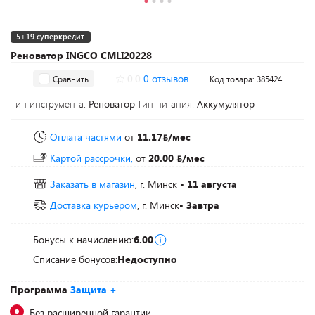
5+19 суперкредит
Реноватор INGCO CMLI20228
0.0
0 отзывов
Сравнить
Код товара: 385424
Тип инструмента:
Реноватор
Тип питания:
Аккумулятор
Оплата частями
от
11.17
/мес
Картой рассрочки,
от
20.00
/мес
Заказать в магазин
, г. Минск
- 11 августа
Доставка курьером
, г. Минск
- Завтра
Бонусы к начислению:
6.00
Списание бонусов:
Недоступно
Программа
Защита +
Без расширенной гарантии