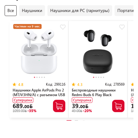
Все
Наушники
Наушники для PC (гарнитуры)
Портативн
Частями на 9 мес.
Код:
299116
Код:
278569
4.8
4.3
Наушники Apple AirPods Pro 2
Беспроводные наушники
Нау
(MTJV3HN/A) с разъемом USB
Redmi Buds 6 Play Black
(JB
Type-C
(M2420E1/BHR8776GL)
Суперцена
Суперцена
Су
689.
39.
11
00
00
1059.00
-35%
49.00
-20%
189.