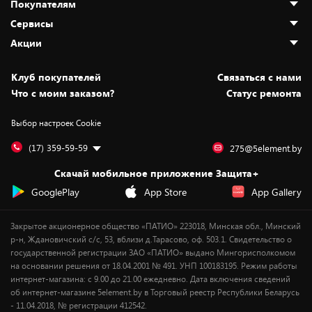
Покупателям
О нас
Сервисы
Адреса магазинов
Как сделать заказ
Акции
Новости
Оплата и доставка
Программа «Защита+»
Статьи и обзоры
Безналичный расчёт
Установка техники
Скидки и промокоды
Клуб покупателей
Cвязаться с нами
Вакансии
Обмен и возврат товара
Для игровых консолей
Белорусские товары
Что с моим заказом?
Статус ремонта
Контакты
Юридическая информация
Подписки на видеосервисы
Подарки
Выбор настроек Cookie
Дай пять добру!
Обработка персональных данных
Для мобильных устройств
Бонусы
Подарочные карты
Для компьютеров
Оплата частями
(17) 359-59-59
275@5element.by
Утилизация старой техники
Предзаказы
Скачай мобильное приложение Защита+
Сервисные центры
Новинки
GooglePlay
App Store
App Gallery
Уценка
Закрытое акционерное общество «ПАТИО» 223018, Минская обл., Минский
р-н, Ждановичский с/с, 53, вблизи д.Тарасово, оф. 503.1. Свидетельство о
государственной регистрации ЗАО «ПАТИО» выдано Мингорисполкомом
на основании решения от 18.04.2001 № 491. УНП 100183195. Режим работы
интернет-магазина: с 9.00 до 21.00 ежедневно. Дата включения сведений
об интернет-магазине 5element.by в Торговый реестр Республики Беларусь
- 11.04.2018, № регистрации 412542.