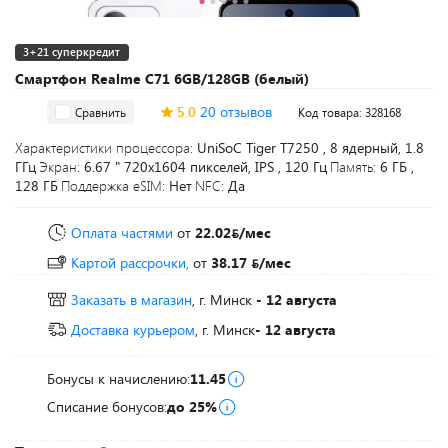
3+21 суперкредит
Смартфон Realme C71 6GB/128GB (белый)
5.0
20 отзывов
Сравнить
Код товара: 328168
Характеристики процессора:
UniSoC Tiger T7250 , 8 ядерный, 1.8
ГГц
Экран:
6.67 " 720x1604 пикселей, IPS , 120 Гц
Память:
6 ГБ ,
128 ГБ
Поддержка eSIM:
Нет
NFC:
Да
Оплата частями
от
22.02
/мес
Картой рассрочки,
от
38.17
/мес
Заказать в магазин
, г. Минск
- 12 августа
Доставка курьером
, г. Минск
- 12 августа
Бонусы к начислению:
11.45
Списание бонусов:
до 25%