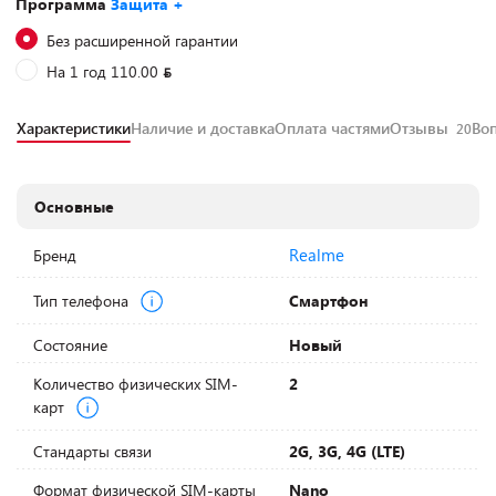
Программа
Защита +
Без расширенной гарантии
На 1 год 110.00
Характеристики
Наличие и доставка
Оплата частями
Отзывы
Во
20
Основные
Realme
Бренд
Тип телефона
Смартфон
Состояние
Новый
Количество физических SIM-
2
карт
Стандарты связи
2G, 3G, 4G (LTE)
Формат физической SIM-карты
Nano