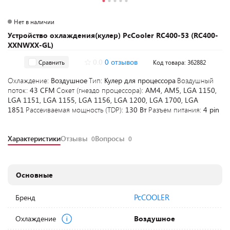
Нет в наличии
Устройство охлаждения(кулер) PcCooler RC400-53 (RC400-
XXNWXX-GL)
0.0
0 отзывов
Сравнить
Код товара: 362882
Охлаждение:
Воздушное
Тип:
Кулер для процессора
Воздушный
поток:
43 CFM
Сокет (гнездо процессора):
AM4, AM5, LGA 1150,
LGA 1151, LGA 1155, LGA 1156, LGA 1200, LGA 1700, LGA
1851
Рассеиваемая мощность (TDP):
130 Вт
Разъем питания:
4 pin
Характеристики
Отзывы
Вопросы
0
0
Основные
PcCOOLER
Бренд
Охлаждение
Воздушное