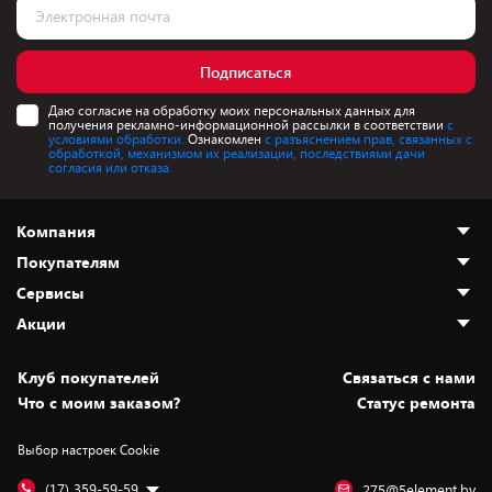
Подписаться
Даю согласие на обработку моих персональных данных для
получения рекламно-информационной рассылки в соответствии
с
условиями обработки.
Ознакомлен
с разъяснением прав, связанных с
обработкой, механизмом их реализации, последствиями дачи
согласия или отказа.
Компания
Покупателям
О нас
Сервисы
Адреса магазинов
Как сделать заказ
Акции
Новости
Оплата и доставка
Программа «Защита+»
Статьи и обзоры
Безналичный расчёт
Установка техники
Скидки и промокоды
Клуб покупателей
Cвязаться с нами
Вакансии
Обмен и возврат товара
Для игровых консолей
Белорусские товары
Что с моим заказом?
Статус ремонта
Контакты
Юридическая информация
Подписки на видеосервисы
Подарки
Выбор настроек Cookie
Дай пять добру!
Обработка персональных данных
Для мобильных устройств
Бонусы
Подарочные карты
Для компьютеров
Оплата частями
(17) 359-59-59
275@5element.by