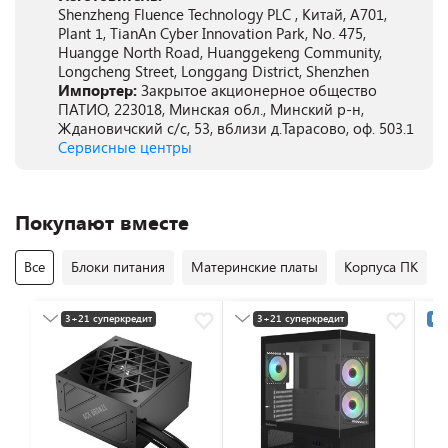
Shenzheng Fluence Technology PLC , Китай, A701,
Plant 1, TianAn Cyber Innovation Park, No. 475,
Huangge North Road, Huanggekeng Community,
Longcheng Street, Longgang District, Shenzhen
Импортер:
Закрытое акционерное общество
ПАТИО, 223018, Минская обл., Минский р-н,
Ждановичский с/с, 53, вблизи д.Тарасово, оф. 503.1
Сервисные центры
Покупают вместе
Все
Блоки питания
Материнские платы
Корпуса ПК
3+21 суперкредит
3+21 суперкредит
Раз
Разумная цена
Разумная цена