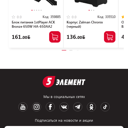
Код:
359885
Код:
335510
0.0
0.0
Блок питания 1stPlayer ACK
Корпус Zalman Chronix
Опе
Bronze 650W HA-650AA2
(черный)
Bas
(ACK-BRZ-650-BK-EU)
NTB
161.
136.
46
00
00
Мы в социальных сетях
Подписаться на новости и акции