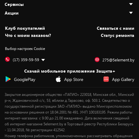
О нас
Сервисы
Адреса магазинов
Как сделать заказ
Акции
Новости
Оплата и доставка
Программа «Защита+»
Статьи и обзоры
Безналичный расчёт
Установка техники
Скидки и промокоды
Клуб покупателей
Cвязаться с нами
Вакансии
Обмен и возврат товара
Для игровых консолей
Белорусские товары
Что с моим заказом?
Статус ремонта
Контакты
Юридическая информация
Подписки на видеосервисы
Подарки
Выбор настроек Cookie
Дай пять добру!
Обработка персональных данных
Для мобильных устройств
Бонусы
Подарочные карты
Для компьютеров
Оплата частями
(17) 359-59-59
275@5element.by
Утилизация старой техники
Новинки
Скачай мобильное приложение Защита+
Сервисные центры
Уценка
GooglePlay
App Store
App Gallery
Закрытое акционерное общество «ПАТИО» 223018, Минская обл., Минский
р-н, Ждановичский с/с, 53, вблизи д.Тарасово, оф. 503.1. Свидетельство о
государственной регистрации ЗАО «ПАТИО» выдано Мингорисполкомом
на основании решения от 18.04.2001 № 491. УНП 100183195. Режим работы
интернет-магазина: с 9.00 до 21.00 ежедневно. Дата включения сведений
об интернет-магазине 5element.by в Торговый реестр Республики Беларусь
- 11.04.2018, № регистрации 412542.
Номер телефона работников, уполномоченных рассматривать обращения