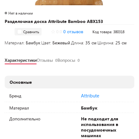
Нет в наличии
Разделочная доска Attribute Bamboo ABX153
0.0
0 отзывов
Сравнить
Код товара: 380318
Материал:
Бамбук
Цвет:
Бежевый
Длина:
35 см
Ширина:
25 см
Характеристики
Отзывы
Вопросы
0
0
Основные
Attribute
Бренд
Материал
Бамбук
Дополнительно
Не подходит для
использования в
посудомоечных
машинах