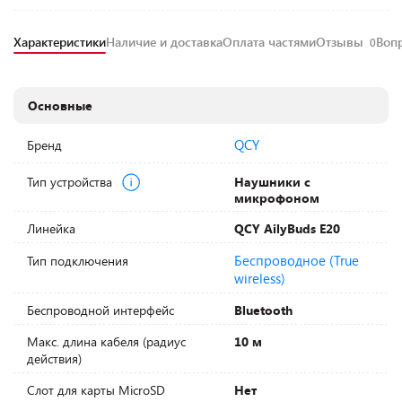
Характеристики
Наличие и доставка
Оплата частями
Отзывы
Воп
0
Основные
QCY
Бренд
Тип устройства
Наушники с
микрофоном
Линейка
QCY AilyBuds E20
Беспроводное (True
Тип подключения
wireless)
Беспроводной интерфейс
Bluetooth
Макс. длина кабеля (радиус
10 м
действия)
Слот для карты MicroSD
Нет