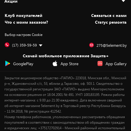
Акции
Новости
Оплата и доставка
Программа «Защита+»
Статьи и обзоры
Безналичный расчёт
Установка техники
Скидки и промокоды
Клуб покупателей
Cвязаться с нами
Вакансии
Обмен и возврат товара
Для игровых консолей
Белорусские товары
Что с моим заказом?
Статус ремонта
Контакты
Юридическая информация
Подписки на видеосервисы
Подарки
Выбор настроек Cookie
Дай пять добру!
Обработка персональных данных
Для мобильных устройств
Бонусы
Подарочные карты
Для компьютеров
Оплата частями
(17) 359-59-59
275@5element.by
Утилизация старой техники
Новинки
Скачай мобильное приложение Защита+
Сервисные центры
Уценка
GooglePlay
App Store
App Gallery
Закрытое акционерное общество «ПАТИО» 223018, Минская обл., Минский
р-н, Ждановичский с/с, 53, вблизи д.Тарасово, оф. 503.1. Свидетельство о
государственной регистрации ЗАО «ПАТИО» выдано Мингорисполкомом
на основании решения от 18.04.2001 № 491. УНП 100183195. Режим работы
интернет-магазина: с 9.00 до 21.00 ежедневно. Дата включения сведений
об интернет-магазине 5element.by в Торговый реестр Республики Беларусь
- 11.04.2018, № регистрации 412542.
Номер телефона работников, уполномоченных рассматривать обращения
покупателей в соответствии с законодательством об обращениях граждан
и юридических лиц: +375172702914 - Минский районный исполнительный