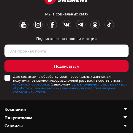
Мы в социальных сетях
Подписаться на новости и акции
Подписаться
Даю согласие на обработку моих персональных данных для
получения рекламно-информационной рассылки в соответствии
с
условиями обработки.
Ознакомлен
с разъяснением прав, связанных с
обработкой, механизмом их реализации, последствиями дачи
согласия или отказа.
Компания
Покупателям
О нас
Сервисы
Адреса магазинов
Как сделать заказ