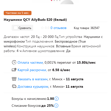
Частями на 5 мес.
Наушники QCY AilyBuds E20 (белый)
0.0
0 отзывов
Сравнить
Код товара: 382547
Диапазон частот:
20 Гц - 20 000 Гц
Тип устройства:
Наушники с
микрофоном
Тип подключения:
Беспроводное (True
wireless)
Конструкция наушников:
Вставные
Время автономной
работы:
4 ч
Активное шумоподавление:
Да
Оплата частями
, 0,001% переплат
от
15.80
/мес
Картой рассрочки,
от
6.58
/мес
Заказать в магазин
, г. Минск
- 11 августа
Доставка курьером
, г. Минск
- 11 августа
Бонусы к начислению:
1.98
Списание бонусов:
до 25%