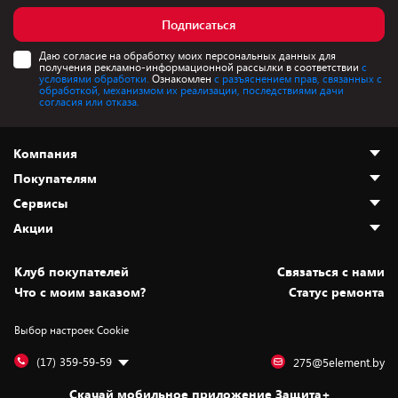
Подписаться
Даю согласие на обработку моих персональных данных для
получения рекламно-информационной рассылки в соответствии
с
условиями обработки.
Ознакомлен
с разъяснением прав, связанных с
обработкой, механизмом их реализации, последствиями дачи
согласия или отказа.
Компания
Покупателям
О нас
Сервисы
Адреса магазинов
Как сделать заказ
Акции
Новости
Оплата и доставка
Программа «Защита+»
Статьи и обзоры
Безналичный расчёт
Установка техники
Скидки и промокоды
Клуб покупателей
Cвязаться с нами
Вакансии
Обмен и возврат товара
Для игровых консолей
Белорусские товары
Что с моим заказом?
Статус ремонта
Контакты
Юридическая информация
Подписки на видеосервисы
Подарки
Выбор настроек Cookie
Дай пять добру!
Обработка персональных данных
Для мобильных устройств
Бонусы
Подарочные карты
Для компьютеров
Оплата частями
(17) 359-59-59
275@5element.by
Утилизация старой техники
Предзаказы
Скачай мобильное приложение Защита+