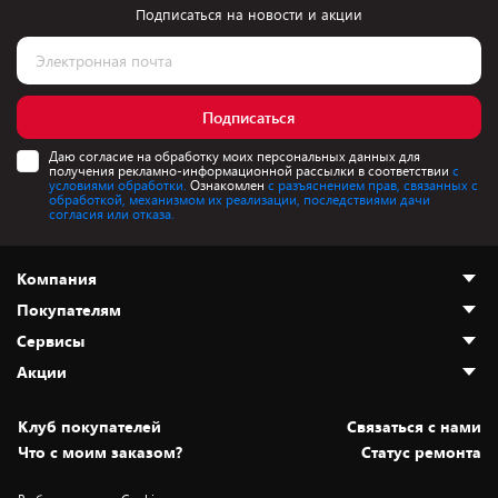
Подписаться на новости и акции
Подписаться
Даю согласие на обработку моих персональных данных для
получения рекламно-информационной рассылки в соответствии
с
условиями обработки.
Ознакомлен
с разъяснением прав, связанных с
обработкой, механизмом их реализации, последствиями дачи
согласия или отказа.
Компания
Покупателям
О нас
Сервисы
Адреса магазинов
Как сделать заказ
Акции
Новости
Оплата и доставка
Программа «Защита+»
Статьи и обзоры
Безналичный расчёт
Установка техники
Скидки и промокоды
Клуб покупателей
Cвязаться с нами
Вакансии
Обмен и возврат товара
Для игровых консолей
Белорусские товары
Что с моим заказом?
Статус ремонта
Контакты
Юридическая информация
Подписки на видеосервисы
Подарки