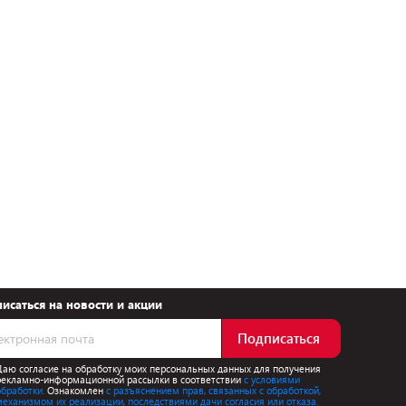
исаться на новости и акции
Подписаться
Даю согласие на обработку моих персональных данных для получения
рекламно-информационной рассылки в соответствии
с условиями
обработки.
Ознакомлен
с разъяснением прав, связанных с обработкой,
механизмом их реализации, последствиями дачи согласия или отказа.