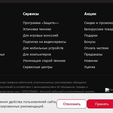
Сервисы
Акции
Программа «Защита+»
Скидки и промок
Установка техники
Белорусские това
Для игровых консолей
Подарки
Подписки на видеосервисы
Бонусы
Для мобильных устройств
Оплата частями
ных
Для компьютеров
Предзаказы
Утилизация старой техники
Новинки
Сервисные центры
Уценка
омер телефона работников, уполномоченных рассматривать обращения
окупателей в соответствии с законодательством об обращениях граждан и
ридических лиц: +375172702914 - Минский районный исполнительный комитет ,
тдел торговли и услуг. Служба по работе с покупателями ЗАО «ПАТИО» (по
Выбор
опросам рассмотрения обращения покупателей о нарушении их прав): Тел.:
ения удобства пользователей сайта,
Отклонить
Принять
37517-359-23-83. Электронная почта: 5@5element.by
лизированных рекомендаций.