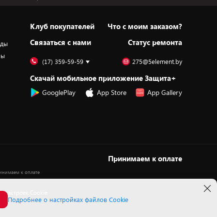
Клуб покупателей
Что с моим заказом?
Cвязаться с нами
Статус ремонта
оды
ры
(17) 359-59-59
275@5element.by
Скачай мобильное приложение Защита+
GooglePlay
App Store
App Gallery
Принимаем к оплате
 настроек Cookie
Подробнее о настройках файлов Cookie