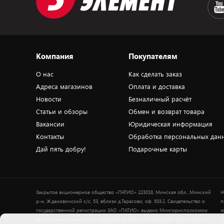
Компания
Покупателям
О нас
Как сделать заказ
Адреса магазинов
Оплата и доставка
Новости
Безналичный расчёт
Статьи и обзоры
Обмен и возврат товара
Вакансии
Юридическая информация
Контакты
Обработка персональных дан
Дай пять добру!
Подарочные карты
Закрытое акционерное общество «ПАТИО» 223018, Минская обл., Минский
Н
р-н, Ждановичский с/с, 53, вблизи д.Тарасово, оф. 503.1. Свидетельство о
п
государственной регистрации ЗАО «ПАТИО» выдано Мингорисполкомом
ю
на основании решения от 18.04.2001 № 491. УНП 100183195. Режим работы
о