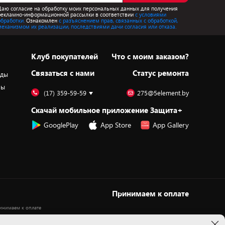
Даю согласие на обработку моих персональных данных для получения
рекламно-информационной рассылки в соответствии
с условиями
обработки.
Ознакомлен
с разъяснением прав, связанных с обработкой,
механизмом их реализации, последствиями дачи согласия или отказа.
Клуб покупателей
Что с моим заказом?
Cвязаться с нами
Статус ремонта
оды
ры
(17) 359-59-59
275@5element.by
Скачай мобильное приложение Защита+
GooglePlay
App Store
App Gallery
Принимаем к оплате