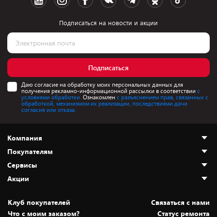
Подписаться на новости и акции
Подписаться
Даю согласие на обработку моих персональных данных для
получения рекламно-информационной рассылки в соответствии
с
условиями обработки.
Ознакомлен
с разъяснением прав, связанных с
обработкой, механизмом их реализации, последствиями дачи
согласия или отказа.
Компания
Покупателям
О нас
Сервисы
Адреса магазинов
Как сделать заказ
Акции
Новости
Оплата и доставка
Программа «Защита+»
Статьи и обзоры
Безналичный расчёт
Установка техники
Скидки и промокоды
Клуб покупателей
Cвязаться с нами
Вакансии
Обмен и возврат товара
Для игровых консолей
Белорусские товары
Что с моим заказом?
Статус ремонта