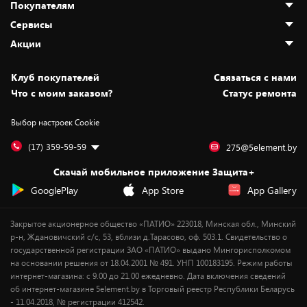
Покупателям
О нас
Сервисы
Адреса магазинов
Как сделать заказ
Акции
Новости
Оплата и доставка
Программа «Защита+»
Статьи и обзоры
Безналичный расчёт
Установка техники
Скидки и промокоды
Клуб покупателей
Cвязаться с нами
Вакансии
Обмен и возврат товара
Для игровых консолей
Белорусские товары
Что с моим заказом?
Статус ремонта
Контакты
Юридическая информация
Подписки на видеосервисы
Подарки
Выбор настроек Cookie
Дай пять добру!
Обработка персональных данных
Для мобильных устройств
Бонусы
Подарочные карты
Для компьютеров
Оплата частями
(17) 359-59-59
275@5element.by
Утилизация старой техники
Новинки
Скачай мобильное приложение Защита+
Сервисные центры
Уценка
GooglePlay
App Store
App Gallery
Закрытое акционерное общество «ПАТИО» 223018, Минская обл., Минский
р-н, Ждановичский с/с, 53, вблизи д.Тарасово, оф. 503.1. Свидетельство о
государственной регистрации ЗАО «ПАТИО» выдано Мингорисполкомом
на основании решения от 18.04.2001 № 491. УНП 100183195. Режим работы
интернет-магазина: с 9.00 до 21.00 ежедневно. Дата включения сведений
об интернет-магазине 5element.by в Торговый реестр Республики Беларусь
- 11.04.2018, № регистрации 412542.