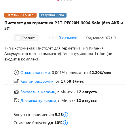
Частями на 5 мес.
Разумная цена
Пистолет для герметика P.I.T. PEC20H-300A Solo (без АКБ и
ЗУ)
0.0
0 отзывов
Сравнить
Код товара: 377310
Тип инструмента:
Пистолет для герметика
Тип питания:
Аккумулятор (нет в комплекте)
Тип аккумулятора:
Li-Ion (не
входит в комплект)
Оплата частями
, 0,001% переплат
от
42.20
/мес
Картой рассрочки,
от
17.58
/мес
Заказать в магазин
, г. Минск
- 12 августа
Доставка курьером
, г. Минск
- 12 августа
Бонусы к начислению:
5.28
Списание бонусов:
до 10%