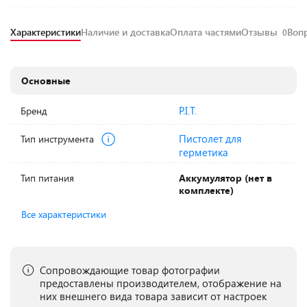
Характеристики
Наличие и доставка
Оплата частями
Отзывы
Воп
0
Основные
P.I.T.
Бренд
Пистолет для
Тип инструмента
герметика
Тип питания
Аккумулятор (нет в
комплекте)
Все характеристики
Сопровождающие товар фотографии
предоставлены производителем, отображение на
них внешнего вида товара зависит от настроек