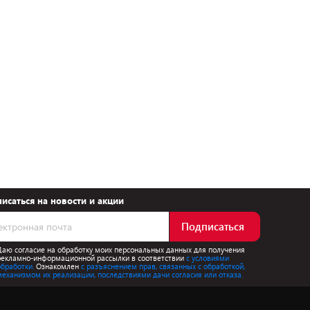
исаться на новости и акции
Подписаться
Даю согласие на обработку моих персональных данных для получения
рекламно-информационной рассылки в соответствии
с условиями
обработки.
Ознакомлен
с разъяснением прав, связанных с обработкой,
механизмом их реализации, последствиями дачи согласия или отказа.