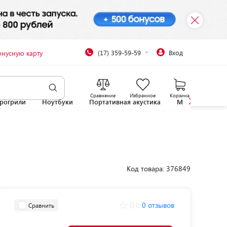
(17) 359-59-59
Вход
онусную карту
Сравнение
Избранное
Корзина
рогрили
Ноутбуки
Портативная акустика
Микроволновы
Код товара: 376849
0.0
0 отзывов
Сравнить