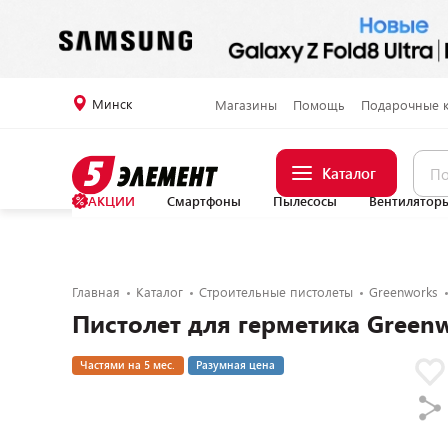
Минск
Магазины
Помощь
Подарочные 
Каталог
АКЦИИ
Смартфоны
Пылесосы
Вентилятор
Главная
Каталог
Строительные пистолеты
Greenworks
Пистолет для герметика Green
Частями на 5 мес.
Разумная цена