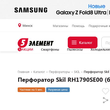
Минск
Магазины
Помощь
Подарочные 
Каталог
АКЦИИ
Смартфоны
Пылесосы
Холодильни
Главная
Каталог
Перфораторы
SKIL
Перфоратор Skil 
Перфоратор Skil RH1790SE00 (б
Частями на 5 мес.
Разумная цена