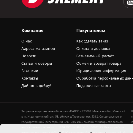
Компания
Покупателям
О нас
Как сделать заказ
Адреса магазинов
Оплата и доставка
Новости
Безналичный расчёт
Статьи и обзоры
Обмен и возврат товара
Вакансии
Юридическая информация
Контакты
Обработка персональных дан
Дай пять добру!
Подарочные карты
Закрытое акционерное общество «ПАТИО» 223018, Минская обл., Минский
Н
р-н, Ждановичский с/с, 53, вблизи д.Тарасово, оф. 503.1. Свидетельство о
п
государственной регистрации ЗАО «ПАТИО» выдано Мингорисполкомом
ю
на основании решения от 18.04.2001 № 491. УНП 100183195. Режим работы
о
интернет-магазина: с 9.00 до 21.00 ежедневно. Дата включения сведений об
в