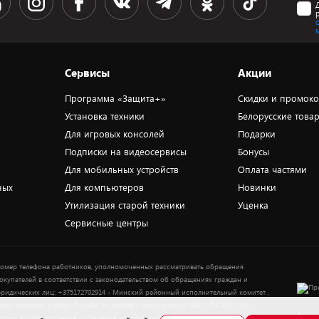
Сервисы
Акции
Программа «Защита+»
Скидки и промок
Установка техники
Белорусские това
Для игровых консолей
Подарки
Подписки на видеосервисы
Бонусы
Для мобильных устройств
Оплата частями
ных
Для компьютеров
Новинки
Утилизация старой техники
Уценка
Сервисные центры
омер телефона работников, уполномоченных рассматривать обращения
окупателей в соответствии с законодательством об обращениях граждан и
ридических лиц: +375172702914 - Минский районный исполнительный комитет ,
тдел торговли и услуг. Служба по работе с покупателями ЗАО «ПАТИО» (по
Выбор
опросам рассмотрения обращения покупателей о нарушении их прав): Тел.: