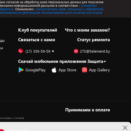
Даю согласие на обработку моих персональных данных для получения
рекламно-информационной рассылки в соответствии
с условиями
обработки.
Ознакомлен
с разъяснением прав, связанных с обработкой,
механизмом их реализации, последствиями дачи согласия или отказа.
Клуб покупателей
Что с моим заказом?
Cвязаться с нами
Статус ремонта
оды
ры
(17) 359-59-59
275@5element.by
Скачай мобильное приложение Защита+
GooglePlay
App Store
App Gallery
Принимаем к оплате
 настроек Cookie