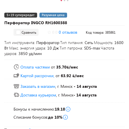
5+19 суперкредит
Разумная цена
Перфоратор INGCO RH1600388
0.0
0 отзывов
Сравнить
Код товара: 385861
Тип инструмента:
Перфоратор
Тип питания:
Сеть
Мощность:
1600
Вт
Макс. энергия удара:
10 Дж
Тип патрона:
SDS-max
Частота
ударов:
3850 уд/мин
Оплата частями
от
35.70
/мес
Картой рассрочки,
от
63.92
/мес
Заказать в магазин
, г. Минск
- 14 августа
Доставка курьером
, г. Минск
- 14 августа
Бонусы к начислению:
19.18
Списание бонусов:
до 10%