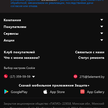
обработкой, механизмом их реализации, последствиями дачи
согласия или отказа.
Компания
Покупателям
О нас
Сервисы
Адреса магазинов
Как сделать заказ
Акции
Новости
Оплата и доставка
Программа «Защита+»
Статьи и обзоры
Безналичный расчёт
Установка техники
Скидки и промокоды
Клуб покупателей
Cвязаться с нами
Вакансии
Обмен и возврат товара
Для игровых консолей
Белорусские товары
Что с моим заказом?
Статус ремонта
Контакты
Юридическая информация
Подписки на видеосервисы
Подарки
Выбор настроек Cookie
Дай пять добру!
Обработка персональных данных
Для мобильных устройств
Бонусы
Подарочные карты
Для компьютеров
Оплата частями
(17) 359-59-59
275@5element.by
Утилизация старой техники
Предзаказы
Скачай мобильное приложение Защита+
Сервисные центры
Новинки
GooglePlay
App Store
App Gallery
Уценка
Закрытое акционерное общество «ПАТИО» 223018, Минская обл., Минский