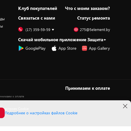
Клуб покупателей
Что с моим заказом?
Cвязаться с нами
Статус ремонта
оды
ры
(17) 359-59-59
275@5element.by
Скачай мобильное приложение Защита+
GooglePlay
App Store
App Gallery
Принимаем к оплате
 настроек Cookie
Подробнее о настройках файлов Cookie