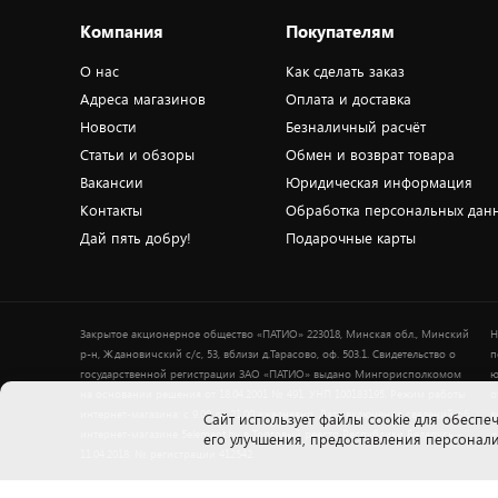
Компания
Покупателям
О нас
Как сделать заказ
Адреса магазинов
Оплата и доставка
Новости
Безналичный расчёт
Статьи и обзоры
Обмен и возврат товара
Вакансии
Юридическая информация
Контакты
Обработка персональных дан
Дай пять добру!
Подарочные карты
Закрытое акционерное общество «ПАТИО» 223018, Минская обл., Минский
Н
р-н, Ждановичский с/с, 53, вблизи д.Тарасово, оф. 503.1. Свидетельство о
п
государственной регистрации ЗАО «ПАТИО» выдано Мингорисполкомом
ю
на основании решения от 18.04.2001 № 491. УНП 100183195. Режим работы
о
интернет-магазина: с 9.00 до 21.00 ежедневно. Дата включения сведений об
в
Cайт использует файлы cookie для обеспеч
интернет-магазине 5element.by в Торговый реестр Республики Беларусь -
+
его улучшения, предоставления персона
11.04.2018, № регистрации 412542.