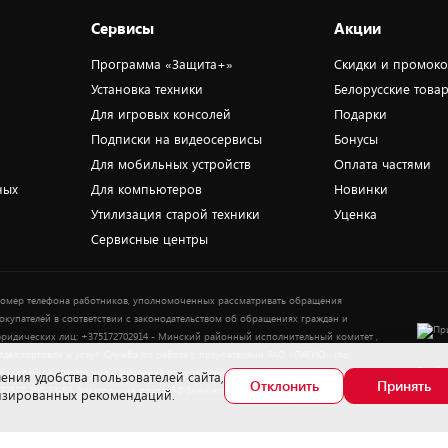
Сервисы
Акции
Программа «Защита+»
Скидки и промок
Установка техники
Белорусские това
Для игровых консолей
Подарки
Подписки на видеосервисы
Бонусы
Для мобильных устройств
Оплата частями
ных
Для компьютеров
Новинки
Утилизация старой техники
Уценка
Сервисные центры
омер телефона работников, уполномоченных рассматривать обращения
окупателей в соответствии с законодательством об обращениях граждан и
ридических лиц: +375172702914 - Минский районный исполнительный комитет ,
тдел торговли и услуг. Служба по работе с покупателями ЗАО «ПАТИО» (по
Выбор
опросам рассмотрения обращения покупателей о нарушении их прав): Тел.:
ения удобства пользователей сайта,
Отклонить
Принять
37517-359-23-83. Электронная почта: 5@5element.by
лизированных рекомендаций.