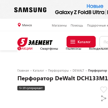
Минск
Магазины
Помощь
Подарочные 
Каталог
АКЦИИ
Смартфоны
Пылесосы
Холодильни
Главная
Каталог
Перфораторы
DEWALT
Перфоратор 
Перфоратор DeWalt DCH133M1 (
5+19 суперкредит