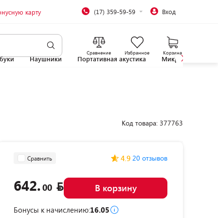
(17) 359-59-59
Вход
онусную карту
Сравнение
Избранное
Корзина
буки
Наушники
Портативная акустика
Микроволновые 
Код товара: 377763
4.9
20 отзывов
Сравнить
642.
00
В корзину
Бонусы к начислению:
16.05