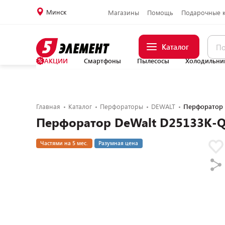
Минск
Магазины
Помощь
Подарочные 
Каталог
АКЦИИ
Смартфоны
Пылесосы
Холодильни
Главная
Каталог
Перфораторы
DEWALT
Перфоратор 
Перфоратор DeWalt D25133K-QS
Частями на 5 мес.
Разумная цена