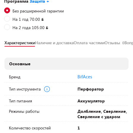
Программа
Защита +
Без расширенной гарантии
На 1 год 70.00
На 2 года 105.00
Характеристики
Наличие и доставка
Оплата частями
Отзывы
Воп
0
Основные
BifAces
Бренд
Тип инструмента
Перфоратор
Тип питания
Аккумулятор
Режимы работы
Долбление, Сверление,
Сверление с ударом
Количество скоростей
1