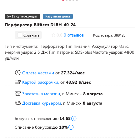
5+19 суперкредит
Разумная цена
Перфоратор BifAces DLRH-40-24
0.0
0 отзывов
Сравнить
Код товара: 388428
Тип инструмента:
Перфоратор
Тип питания:
Аккумулятор
Макс.
энергия удара:
2.5 Дж
Тип патрона:
SDS-plus
Частота ударов:
4800
уд/мин
Оплата частями
от
27.32
/мес
Картой рассрочки,
от
48.92
/мес
Заказать в магазин
, г. Минск
- 8 августа
Доставка курьером
, г. Минск
- 8 августа
Бонусы к начислению:
14.68
Списание бонусов:
до 10%