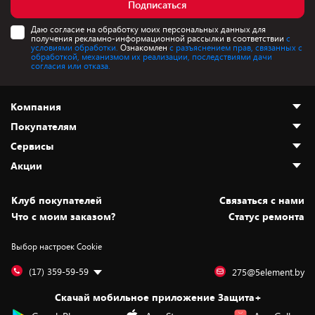
Подписаться
Даю согласие на обработку моих персональных данных для
получения рекламно-информационной рассылки в соответствии
с
условиями обработки.
Ознакомлен
с разъяснением прав, связанных с
обработкой, механизмом их реализации, последствиями дачи
согласия или отказа.
Компания
Покупателям
О нас
Сервисы
Адреса магазинов
Как сделать заказ
Акции
Новости
Оплата и доставка
Программа «Защита+»
Статьи и обзоры
Безналичный расчёт
Установка техники
Скидки и промокоды
Клуб покупателей
Cвязаться с нами
Вакансии
Обмен и возврат товара
Для игровых консолей
Белорусские товары
Что с моим заказом?
Статус ремонта
Контакты
Юридическая информация
Подписки на видеосервисы
Подарки
Выбор настроек Cookie
Дай пять добру!
Обработка персональных данных
Для мобильных устройств
Бонусы
Подарочные карты
Для компьютеров
Оплата частями
(17) 359-59-59
275@5element.by
Утилизация старой техники
Новинки
Скачай мобильное приложение Защита+
Сервисные центры
Уценка