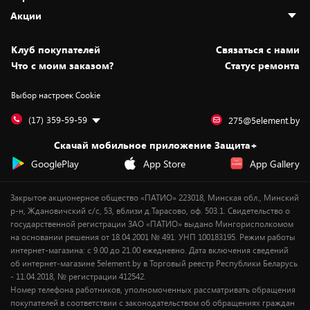
Адреса магазинов
Как сделать заказ
Акции
Новости
Оплата и доставка
Программа «Защита+»
Статьи и обзоры
Безналичный расчёт
Установка техники
Скидки и промокоды
Клуб покупателей
Cвязаться с нами
Вакансии
Обмен и возврат товара
Для игровых консолей
Белорусские товары
Что с моим заказом?
Статус ремонта
Контакты
Юридическая информация
Подписки на видеосервисы
Подарки
Выбор настроек Cookie
Дай пять добру!
Обработка персональных данных
Для мобильных устройств
Бонусы
Подарочные карты
Для компьютеров
Оплата частями
(17) 359-59-59
275@5element.by
Утилизация старой техники
Предзаказы
Скачай мобильное приложение Защита+
Сервисные центры
Новинки
GooglePlay
App Store
App Gallery
Уценка
Закрытое акционерное общество «ПАТИО» 223018, Минская обл., Минский
р-н, Ждановичский с/с, 53, вблизи д.Тарасово, оф. 503.1. Свидетельство о
государственной регистрации ЗАО «ПАТИО» выдано Мингорисполкомом
на основании решения от 18.04.2001 № 491. УНП 100183195. Режим работы
интернет-магазина: с 9.00 до 21.00 ежедневно. Дата включения сведений
об интернет-магазине 5element.by в Торговый реестр Республики Беларусь
- 11.04.2018, № регистрации 412542.
Номер телефона работников, уполномоченных рассматривать обращения
покупателей в соответствии с законодательством об обращениях граждан