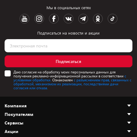
Мы в социальных сетях
Подписаться на новости и акции
Подписаться
Даю согласие на обработку моих персональных данных для
получения рекламно-информационной рассылки в соответствии
с
условиями обработки.
Ознакомлен
с разъяснением прав, связанных с
обработкой, механизмом их реализации, последствиями дачи
согласия или отказа.
Компания
Покупателям
О нас
Сервисы
Адреса магазинов
Как сделать заказ
Акции
Новости
Оплата и доставка
Программа «Защита+»