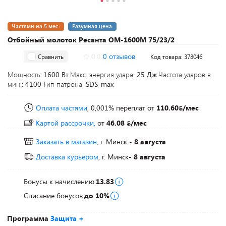
Частями на 5 мес.
Разумная цена
Отбойный молоток Ресанта ОМ-1600М 75/23/2
0.0
0 отзывов
Сравнить
Код товара: 378046
Мощность:
1600 Вт
Макс. энергия удара:
25 Дж
Частота ударов в
мин.:
4100
Тип патрона:
SDS-max
Оплата частями
, 0,001% переплат
от
110.60
/мес
Картой рассрочки,
от
46.08
/мес
Заказать в магазин
, г. Минск
- 8 августа
Доставка курьером
, г. Минск
- 8 августа
Бонусы к начислению:
13.83
Списание бонусов:
до 10%
Программа
Защита +