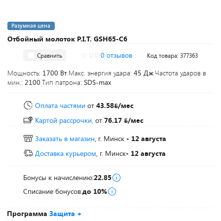
Разумная цена
Отбойный молоток P.I.T. GSH65-C6
0.0
0 отзывов
Сравнить
Код товара: 377363
Мощность:
1700 Вт
Макс. энергия удара:
45 Дж
Частота ударов в
мин.:
2100
Тип патрона:
SDS-max
Оплата частями
от
43.58
/мес
Картой рассрочки,
от
76.17
/мес
Заказать в магазин
, г. Минск
- 12 августа
Доставка курьером
, г. Минск
- 12 августа
Бонусы к начислению:
22.85
Списание бонусов:
до 10%
Программа
Защита +