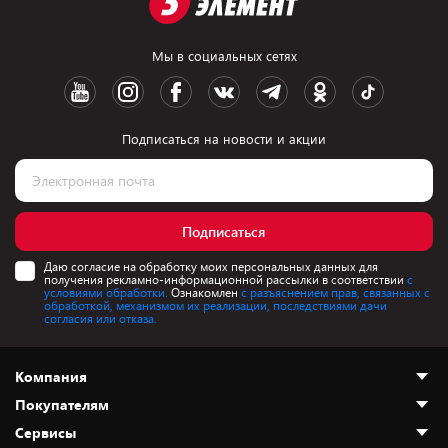
Мы в социальных сетях
Подписаться на новости и акции
Подписаться
Даю согласие на обработку моих персональных данных для
получения рекламно-информационной рассылки в соответствии
с
условиями обработки.
Ознакомлен
с разъяснением прав, связанных с
обработкой, механизмом их реализации, последствиями дачи
согласия или отказа.
Компания
Покупателям
О нас
Сервисы
Адреса магазинов
Как сделать заказ