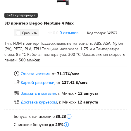
5+19 суперкредит
3D принтер Elegoo Neptune 4 Max
0.0
0 отзывов
Сравнить
Код товара: 345577
Тип:
FDM принтер
Поддерживаемые материалы:
ABS, ASA, Nylon
(PA), PETG, PLA, TPU
Толщина материала:
1.75 мм
Температура
стола:
85 °C
Рабочая температура:
300 °C
Максимальная скорость
печати:
500 мм/сек
Оплата частями
от
71.17
/мес
Картой рассрочки,
от
127.42
/мес
Заказать в магазин
, г. Минск
- 12 августа
Доставка курьером
, г. Минск
- 12 августа
Бонусы к начислению:
38.23
Списание бонусов:
до 25%