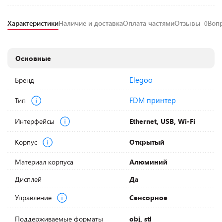
Характеристики
Наличие и доставка
Оплата частями
Отзывы
Воп
0
Основные
Elegoo
Бренд
FDM принтер
Тип
Интерфейсы
Ethernet, USB, Wi-Fi
Корпус
Открытый
Материал корпуса
Алюминий
Дисплей
Да
Управление
Сенсорное
Поддерживаемые форматы
obj, stl