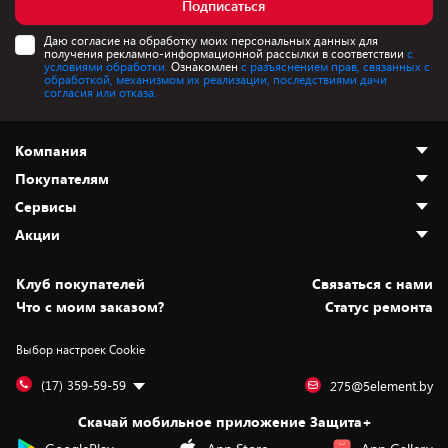
Подписаться
Даю согласие на обработку моих персональных данных для
получения рекламно-информационной рассылки в соответствии
с
условиями обработки.
Ознакомлен
с разъяснением прав, связанных с
обработкой, механизмом их реализации, последствиями дачи
согласия или отказа.
Компания
Покупателям
О нас
Сервисы
Адреса магазинов
Как сделать заказ
Акции
Новости
Оплата и доставка
Программа «Защита+»
Статьи и обзоры
Юрлицам
Установка техники
Скидки и промокоды
Клуб покупателей
Cвязаться с нами
Вакансии
Обмен и возврат товара
Для игровых консолей
Белорусские товары
Что с моим заказом?
Статус ремонта
Контакты
Юридическая информация
Подписки на видеосервисы
Подарки
Выбор настроек Cookie
Дай пять добру!
Обработка персональных данных
Для мобильных устройств
Бонусы
Подарочные карты
Для компьютеров
Оплата частями
(17) 359-59-59
275@5element.by
Утилизация старой техники
Предзаказы
Скачай мобильное приложение Защита+
Сервисные центры
Новинки