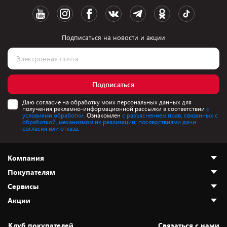
Подписаться на новости и акции
Подписаться
Даю согласие на обработку моих персональных данных для
получения рекламно-информационной рассылки в соответствии
с
условиями обработки.
Ознакомлен
с разъяснением прав, связанных с
обработкой, механизмом их реализации, последствиями дачи
согласия или отказа.
Компания
Покупателям
О нас
Сервисы
Адреса магазинов
Как сделать заказ
Акции
Новости
Оплата и доставка
Программа «Защита+»
Статьи и обзоры
Безналичный расчёт
Установка техники
Скидки и промокоды
Клуб покупателей
Cвязаться с нами