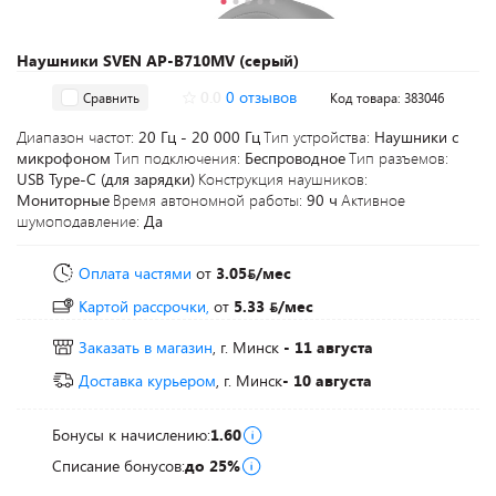
Наушники SVEN AP-B710MV (серый)
0.0
0 отзывов
Сравнить
Код товара: 383046
Диапазон частот:
20 Гц - 20 000 Гц
Тип устройства:
Наушники с
микрофоном
Тип подключения:
Беспроводное
Тип разъемов:
USB Type-C (для зарядки)
Конструкция наушников:
Мониторные
Время автономной работы:
90 ч
Активное
шумоподавление:
Да
Оплата частями
от
3.05
/мес
Картой рассрочки,
от
5.33
/мес
Заказать в магазин
, г. Минск
- 11 августа
Доставка курьером
, г. Минск
- 10 августа
Бонусы к начислению:
1.60
Списание бонусов:
до 25%