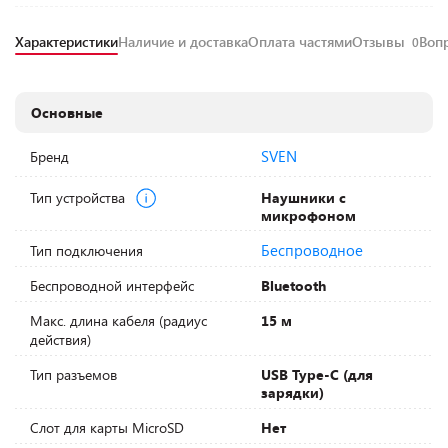
Характеристики
Наличие и доставка
Оплата частями
Отзывы
Воп
0
Основные
SVEN
Бренд
Тип устройства
Наушники с
микрофоном
Беспроводное
Тип подключения
Беспроводной интерфейс
Bluetooth
Макс. длина кабеля (радиус
15 м
действия)
Тип разъемов
USB Type-C (для
зарядки)
Слот для карты MicroSD
Нет