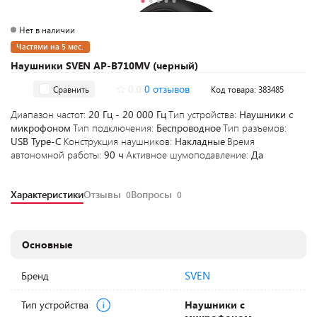
Нет в наличии
Частями на 5 мес.
Наушники SVEN AP-B710MV (черный)
0.0
0 отзывов
Сравнить
Код товара: 383485
Диапазон частот:
20 Гц - 20 000 Гц
Тип устройства:
Наушники с
микрофоном
Тип подключения:
Беспроводное
Тип разъемов:
USB Type-C
Конструкция наушников:
Накладные
Время
автономной работы:
90 ч
Активное шумоподавление:
Да
Характеристики
Отзывы
Вопросы
0
0
Основные
SVEN
Бренд
Тип устройства
Наушники с