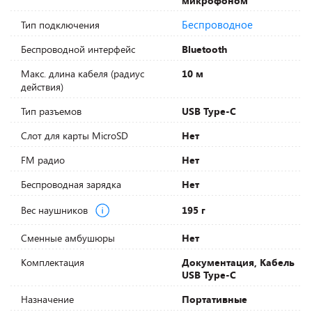
микрофоном
Беспроводное
Тип подключения
Беспроводной интерфейс
Bluetooth
Макс. длина кабеля (радиус
10 м
действия)
Тип разъемов
USB Type-C
Слот для карты MicroSD
Нет
FM радио
Нет
Беспроводная зарядка
Нет
Вес наушников
195 г
Сменные амбушюры
Нет
Комплектация
Документация, Кабель
USB Type-C
Назначение
Портативные