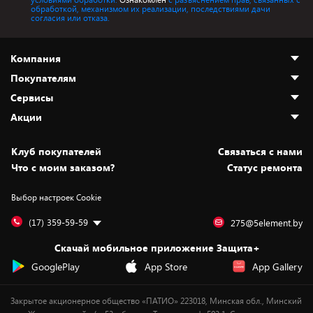
обработкой, механизмом их реализации, последствиями дачи
согласия или отказа.
Компания
Покупателям
О нас
Сервисы
Адреса магазинов
Как сделать заказ
Акции
Новости
Оплата и доставка
Программа «Защита+»
Статьи и обзоры
Безналичный расчёт
Установка техники
Скидки и промокоды
Клуб покупателей
Cвязаться с нами
Вакансии
Обмен и возврат товара
Для игровых консолей
Белорусские товары
Что с моим заказом?
Статус ремонта
Контакты
Юридическая информация
Подписки на видеосервисы
Подарки
Выбор настроек Cookie
Дай пять добру!
Обработка персональных данных
Для мобильных устройств
Бонусы
Подарочные карты
Для компьютеров
Оплата частями
(17) 359-59-59
275@5element.by
Утилизация старой техники
Предзаказы
Скачай мобильное приложение Защита+
Сервисные центры
Новинки
GooglePlay
App Store
App Gallery
Уценка
Закрытое акционерное общество «ПАТИО» 223018, Минская обл., Минский