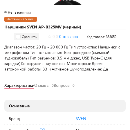
Нет в наличии
Частями на 5 мес.
Наушники SVEN AP-B325MV (черный)
0.0
0 отзывов
Сравнить
Код товара: 383059
Диапазон частот:
20 Гц - 20 000 Гц
Тип устройства:
Наушники с
микрофоном
Тип подключения:
Беспроводное (съемный
аудиокабель)
Тип разъемов:
3.5 мм джек, USB Type-C (для
зарядки)
Конструкция наушников:
Мониторные
Время
автономной работы:
33 ч
Активное шумоподавление:
Да
Характеристики
Отзывы
Вопросы
0
0
Основные
SVEN
Бренд