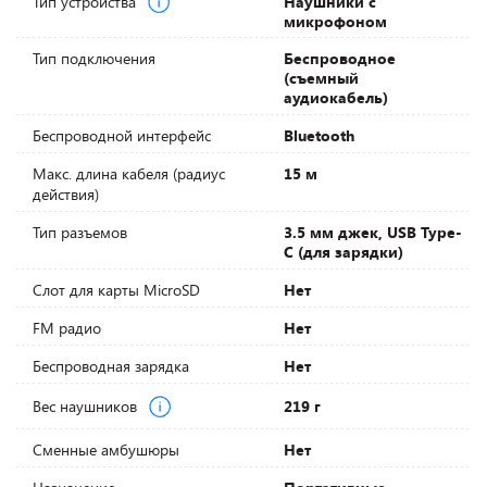
Тип устройства
Наушники с
микрофоном
Тип подключения
Беспроводное
(съемный
аудиокабель)
Беспроводной интерфейс
Bluetooth
Макс. длина кабеля (радиус
15 м
действия)
Тип разъемов
3.5 мм джек, USB Type-
C (для зарядки)
Слот для карты MicroSD
Нет
FM радио
Нет
Беспроводная зарядка
Нет
Вес наушников
219 г
Сменные амбушюры
Нет