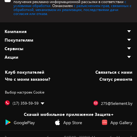
получения рекламно-информационной рассылки в соответствии
с
условиями обработки.
Ознакомлен
с разъяснением прав, связанных с
обработкой, механизмом их реализации, последствиями дачи
согласия или отказа.
Компания
Покупателям
О нас
Сервисы
Адреса магазинов
Как сделать заказ
Акции
Новости
Оплата и доставка
Программа «Защита+»
Статьи и обзоры
Безналичный расчёт
Установка техники
Скидки и промокоды
Клуб покупателей
Cвязаться с нами
Вакансии
Обмен и возврат товара
Для игровых консолей
Белорусские товары
Что с моим заказом?
Статус ремонта
Контакты
Юридическая информация
Подписки на видеосервисы
Подарки
Выбор настроек Cookie
Дай пять добру!
Обработка персональных данных
Для мобильных устройств
Бонусы
Подарочные карты
Для компьютеров
Оплата частями
(17) 359-59-59
275@5element.by
Утилизация старой техники
Новинки
Скачай мобильное приложение Защита+
Сервисные центры
Уценка
GooglePlay
App Store
App Gallery