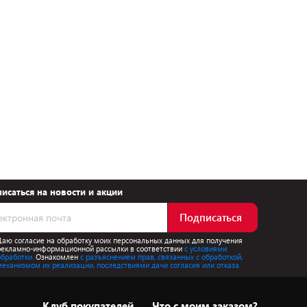
исаться на новости и акции
Подписаться
Даю согласие на обработку моих персональных данных для получения
рекламно-информационной рассылки в соответствии
с условиями
обработки.
Ознакомлен
с разъяснением прав, связанных с обработкой,
механизмом их реализации, последствиями дачи согласия или отказа.
Клуб покупателей
Что с моим заказом?