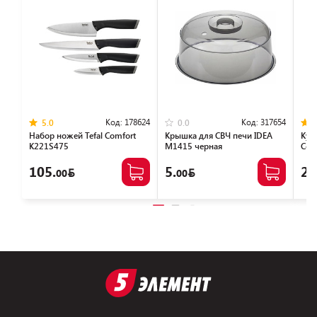
Код:
178624
Код:
317654
5.0
0.0
Набор ножей Tefal Сomfort
Крышка для СВЧ печи IDEA
Кух
K221S475
М1415 черная
Com
105.
5.
27
00
00