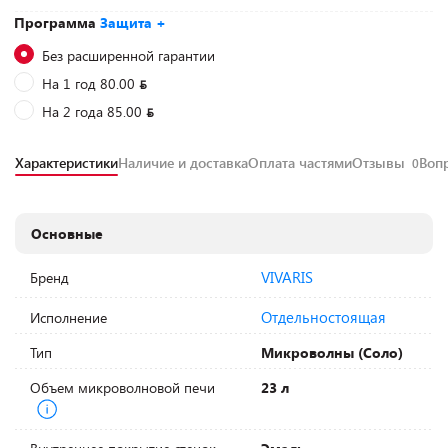
Программа
Защита +
Без расширенной гарантии
На 1 год 80.00
На 2 года 85.00
Характеристики
Наличие и доставка
Оплата частями
Отзывы
Воп
0
Основные
VIVARIS
Бренд
Отдельностоящая
Исполнение
Тип
Микроволны (Соло)
Объем микроволновой печи
23 л