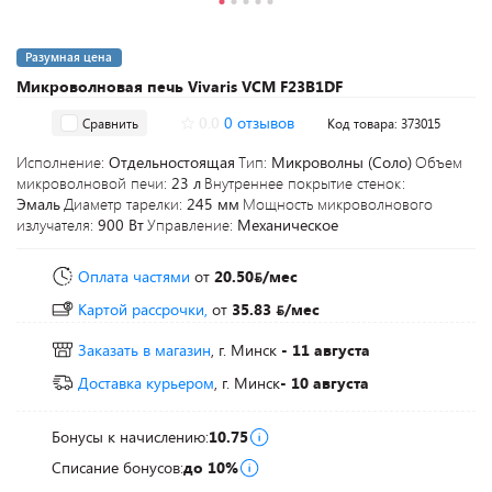
Разумная цена
Микроволновая печь Vivaris VCM F23B1DF
0.0
0 отзывов
Сравнить
Код товара: 373015
Исполнение:
Отдельностоящая
Тип:
Микроволны (Соло)
Объем
микроволновой печи:
23 л
Внутреннее покрытие стенок:
Эмаль
Диаметр тарелки:
245 мм
Мощность микроволнового
излучателя:
900 Вт
Управление:
Механическое
Оплата частями
от
20.50
/мес
Картой рассрочки,
от
35.83
/мес
Заказать в магазин
, г. Минск
- 11 августа
Доставка курьером
, г. Минск
- 10 августа
Бонусы к начислению:
10.75
Списание бонусов:
до 10%