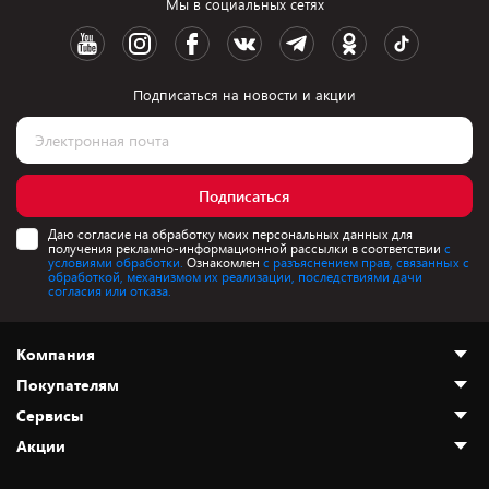
Мы в социальных сетях
Подписаться на новости и акции
Подписаться
Даю согласие на обработку моих персональных данных для
получения рекламно-информационной рассылки в соответствии
с
условиями обработки.
Ознакомлен
с разъяснением прав, связанных с
обработкой, механизмом их реализации, последствиями дачи
согласия или отказа.
Компания
Покупателям
О нас
Сервисы
Адреса магазинов
Как сделать заказ
Акции
Новости
Оплата и доставка
Программа «Защита+»