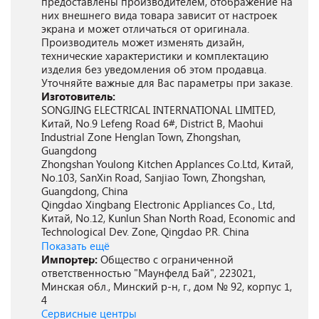
предоставлены производителем, отображение на
них внешнего вида товара зависит от настроек
экрана и может отличаться от оригинала.
Производитель может изменять дизайн,
технические характеристики и комплектацию
изделия без уведомления об этом продавца.
Уточняйте важные для Вас параметры при заказе.
Изготовитель:
SONGJING ELECTRICAL INTERNATIONAL LIMITED,
Китай, No.9 Lefeng Road 6#, District B, Maohui
Industrial Zone Henglan Town, Zhongshan,
Guangdong
Zhongshan Youlong Kitchen Applances Co.Ltd, Китай,
No.103, SanXin Road, Sanjiao Town, Zhongshan,
Guangdong, China
Qingdao Xingbang Electronic Appliances Co., Ltd,
Китай, No.12, Kunlun Shan North Road, Economic and
Technological Dev. Zone, Qingdao P.R. China
Показать ещё
Импортер:
Общество с ограниченной
ответственностью "Маунфелд Бай", 223021,
Минская обл., Минский р-н, г., дом № 92, корпус 1,
4
Сервисные центры