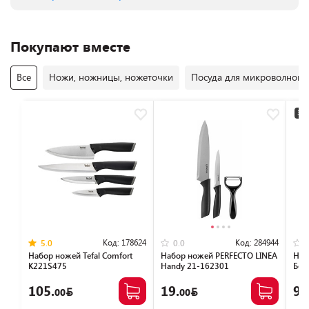
Покупают вместе
Все
Ножи, ножницы, ножеточки
Посуда для микроволновы
3+2
Код:
178624
Код:
284944
5.0
0.0
Набор ножей Tefal Сomfort
Набор ножей PERFECTO LINEA
Наб
K221S475
Handy 21-162301
Бер
105.
19.
94
00
00