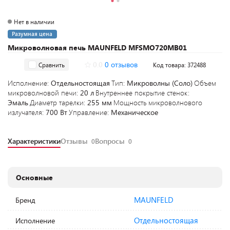
Нет в наличии
Разумная цена
Микроволновая печь MAUNFELD MFSMO720MB01
0.0
0 отзывов
Сравнить
Код товара: 372488
Исполнение:
Отдельностоящая
Тип:
Микроволны (Соло)
Объем
микроволновой печи:
20 л
Внутреннее покрытие стенок:
Эмаль
Диаметр тарелки:
255 мм
Мощность микроволнового
излучателя:
700 Вт
Управление:
Механическое
Характеристики
Отзывы
Вопросы
0
0
Основные
MAUNFELD
Бренд
Отдельностоящая
Исполнение