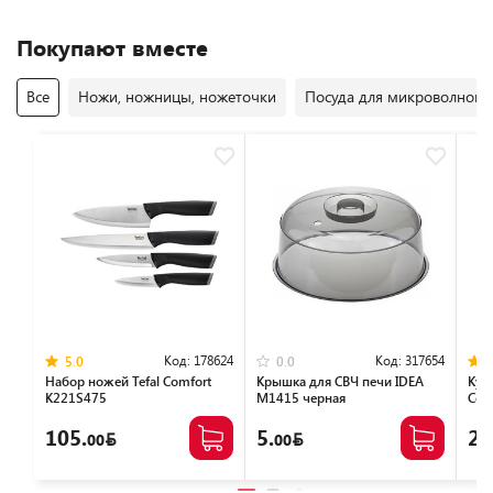
Покупают вместе
Все
Ножи, ножницы, ножеточки
Посуда для микроволновы
Код:
178624
Код:
317654
5.0
0.0
Набор ножей Tefal Сomfort
Крышка для СВЧ печи IDEA
Кух
K221S475
М1415 черная
Com
105.
5.
27
00
00