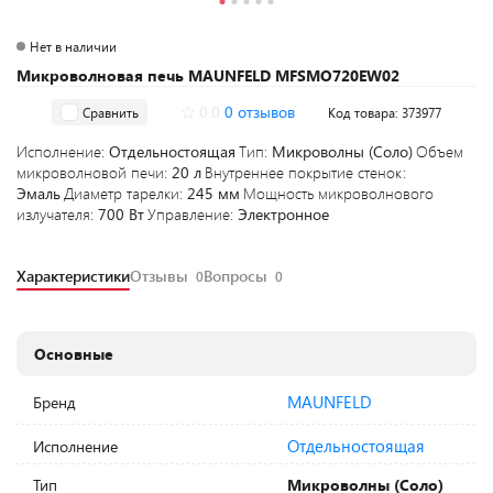
Нет в наличии
Микроволновая печь MAUNFELD MFSMO720EW02
0.0
0 отзывов
Сравнить
Код товара: 373977
Исполнение:
Отдельностоящая
Тип:
Микроволны (Соло)
Объем
микроволновой печи:
20 л
Внутреннее покрытие стенок:
Эмаль
Диаметр тарелки:
245 мм
Мощность микроволнового
излучателя:
700 Вт
Управление:
Электронное
Характеристики
Отзывы
Вопросы
0
0
Основные
MAUNFELD
Бренд
Отдельностоящая
Исполнение
Тип
Микроволны (Соло)